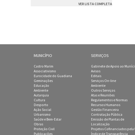
VER LISTA COMPLETA
MUNICÍPIO
SERVIÇOS
Castro Marim
Gabinete de Apoio ao Muníc
Associativismo
Avisos
Eurocidade do Guadiana
Editais
Geminações
Serviços On-line
Educação
Ambiente
Ambiente
Outros Serviços
Autarquia
Atas e Reuniões
Cultura
Regulamentos e Normas
Desporto
Recursos Humanos
Ação Social
Gestão Financeira
Urbanismo
Contratação Pública
Saúde e Bem-Estar
Emissão de Plantas de
Obras
Localização
Proteção Civil
Projetos Cofinanciados pela
Publicações
Índice de Transparência