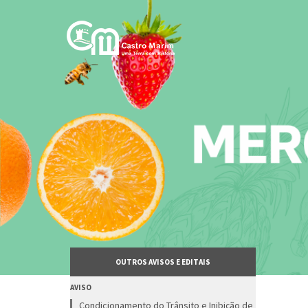
Passar
para
o
conteúdo
principal
OUTROS AVISOS E EDITAIS
AVISO
Condicionamento do Trânsito e Inibição de