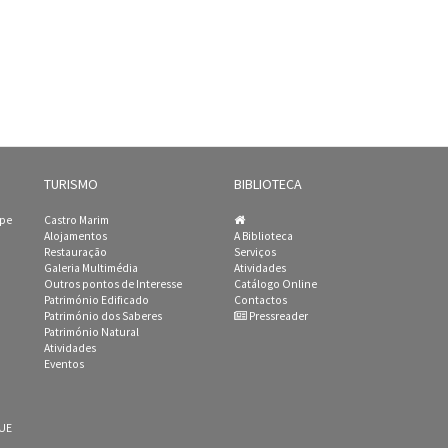
TURISMO
BIBLIOTECA
ipe
Castro Marim
Alojamentos
A Biblioteca
Restauração
Serviços
Galeria Multimédia
Atividades
Outros pontos de Interesse
Catálogo Online
Património Edificado
Contactos
Património dos Saberes
Pressreader
Património Natural
Atividades
Eventos
 UE