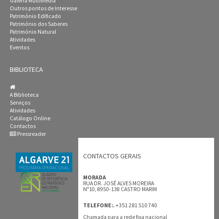
Galeria Multimédia
Outros pontos de Interesse
Património Edificado
Património dos Saberes
Património Natural
Atividades
Eventos
BIBLIOTECA
A Biblioteca
Serviços
Atividades
Catálogo Online
Contactos
Pressreader
CONTACTOS GERAIS
MORADA
RUA DR. JOSÉ ALVES MOREIRA
Nº10, 8950-138 CASTRO MARIM
+351 281 510 740
TELEFONE:.
Chamada para a rede fixa nacional