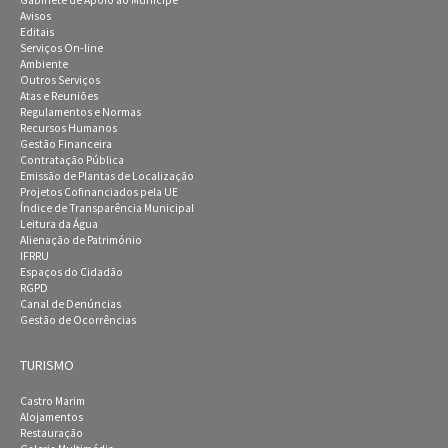
Gabinete de Apoio ao Munícipe
Avisos
Editais
Serviços On-line
Ambiente
Outros Serviços
Atas e Reuniões
Regulamentos e Normas
Recursos Humanos
Gestão Financeira
Contratação Pública
Emissão de Plantas de Localização
Projetos Cofinanciados pela UE
Índice de Transparência Municipal
Leitura da Água
Alienação de Património
IFRRU
Espaços do Cidadão
RGPD
Canal de Denúncias
Gestão de Ocorrências
TURISMO
Castro Marim
Alojamentos
Restauração