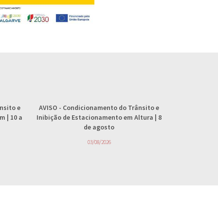
nsito e
AVISO
- Condicionamento do Trânsito e
AVISO
- 
 | 10 a
Inibição de Estacionamento em Altura | 8
abastecimento
de agosto
4
03/08/2026