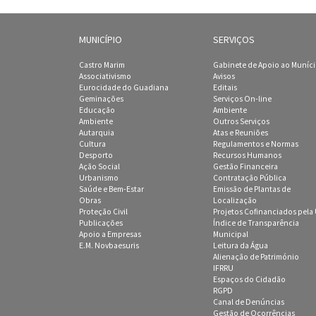
MUNICÍPIO
SERVIÇOS
Castro Marim
Gabinete de Apoio ao Muníc
Associativismo
Avisos
Eurocidade do Guadiana
Editais
Geminações
Serviços On-line
Educação
Ambiente
Ambiente
Outros Serviços
Autarquia
Atas e Reuniões
Cultura
Regulamentos e Normas
Desporto
Recursos Humanos
Ação Social
Gestão Financeira
Urbanismo
Contratação Pública
Saúde e Bem-Estar
Emissão de Plantas de
Obras
Localização
Proteção Civil
Projetos Cofinanciados pela
Publicações
Índice de Transparência
Apoio a Empresas
Municipal
E.M. Novbaesuris
Leitura da Água
Alienação de Património
IFRRU
Espaços do Cidadão
RGPD
Canal de Denúncias
Gestão de Ocorrências