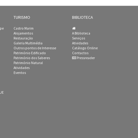
TURISMO
BIBLIOTECA
ipe
Castro Marim
Alojamentos
A Biblioteca
Restauração
Serviços
Galeria Multimédia
Atividades
Outros pontos de Interesse
Catálogo Online
Património Edificado
Contactos
Património dos Saberes
Pressreader
Património Natural
Atividades
Eventos
 UE