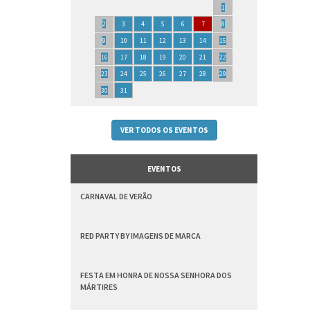
1
2
3
4
5
6
7
8
9
10
11
12
13
14
15
16
17
18
19
20
21
22
23
24
25
26
27
28
29
30
31
VER TODOS OS EVENTOS
EVENTOS
CARNAVAL DE VERÃO
RED PARTY BY IMAGENS DE MARCA
FESTA EM HONRA DE NOSSA SENHORA DOS
MÁRTIRES