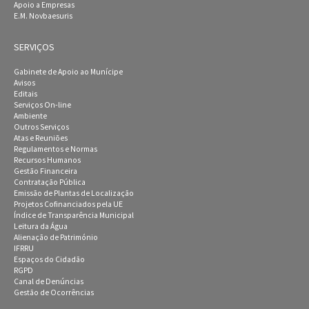
Apoio a Empresas
E.M. Novbaesuris
SERVIÇOS
Gabinete de Apoio ao Munícipe
Avisos
Editais
Serviços On-line
Ambiente
Outros Serviços
Atas e Reuniões
Regulamentos e Normas
Recursos Humanos
Gestão Financeira
Contratação Pública
Emissão de Plantas de Localização
Projetos Cofinanciados pela UE
Índice de Transparência Municipal
Leitura da Água
Alienação de Património
IFRRU
Espaços do Cidadão
RGPD
Canal de Denúncias
Gestão de Ocorrências