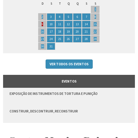
D
S
T
Q
Q
S
S
1
2
3
4
5
6
7
8
9
10
11
12
13
14
15
16
17
18
19
20
21
22
23
24
25
26
27
28
29
30
31
VER TODOS OS EVENTOS
EVENTOS
EXPOSIÇÃO DE INSTRUMENTOS DE TORTURA E PUNIÇÃO
CONSTRUIR, DESCONTRUIR, RECONSTRUIR