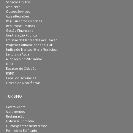
Serviços On-line
Ambiente
Outros Serviços
Atas e Reuniões
Regulamentos e Normas
Recursos Humanos
Gestão Financeira
Contratação Pública
Emissão de Plantas de Localização
Projetos Cofinanciados pela UE
Índice de Transparência Municipal
Leitura da Água
Alienação de Património
IFRRU
Espaços do Cidadão
RGPD
Canal de Denúncias
Gestão de Ocorrências
TURISMO
Castro Marim
Alojamentos
Restauração
Galeria Multimédia
Outros pontos de Interesse
Património Edificado