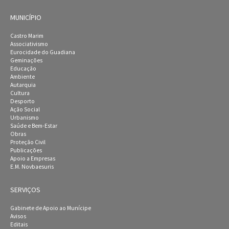
MUNICÍPIO
Castro Marim
Associativismo
Eurocidade do Guadiana
Geminações
Educação
Ambiente
Autarquia
Cultura
Desporto
Ação Social
Urbanismo
Saúde e Bem-Estar
Obras
Proteção Civil
Publicações
Apoio a Empresas
E.M. Novbaesuris
SERVIÇOS
Gabinete de Apoio ao Munícipe
Avisos
Editais