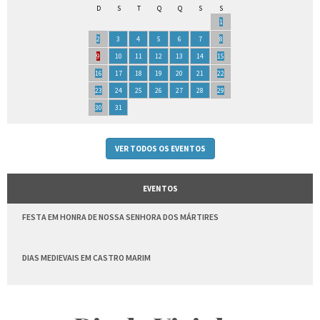
D
S
T
Q
Q
S
S
1
2
3
4
5
6
7
8
9
10
11
12
13
14
15
16
17
18
19
20
21
22
23
24
25
26
27
28
29
30
31
VER TODOS OS EVENTOS
EVENTOS
FESTA EM HONRA DE NOSSA SENHORA DOS MÁRTIRES
DIAS MEDIEVAIS EM CASTRO MARIM