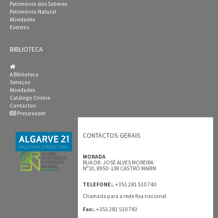
Património dos Saberes
Património Natural
Atividades
Eventos
BIBLIOTECA
A Biblioteca
Serviços
Atividades
Catálogo Online
Contactos
Pressreader
CONTACTOS GERAIS
MORADA
RUA DR. JOSÉ ALVES MOREIRA
Nº10, 8950-138 CASTRO MARIM
+351 281 510 740
TELEFONE:.
Chamada para a rede fixa nacional
+351 281 510 743
Fax:.