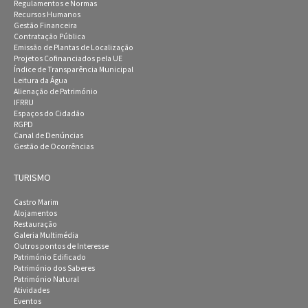
Regulamentos e Normas
Recursos Humanos
Gestão Financeira
Contratação Pública
Emissão de Plantas de Localização
Projetos Cofinanciados pela UE
Índice de Transparência Municipal
Leitura da Água
Alienação de Património
IFRRU
Espaços do Cidadão
RGPD
Canal de Denúncias
Gestão de Ocorrências
TURISMO
Castro Marim
Alojamentos
Restauração
Galeria Multimédia
Outros pontos de Interesse
Património Edificado
Património dos Saberes
Património Natural
Atividades
Eventos