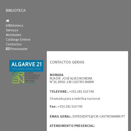
BIBLIOTECA
A Biblioteca
Serviços
Atividades
Catálogo Online
Contactos
Pressreader
CONTACTOS GERAIS
MORADA
RUA DR. JOSÉ ALVES MOREIRA
Nº10, 8950-138 CASTRO MARIM
+351 281 510 740
TELEFONE:.
Chamada para a rede fixa nacional
+351 281 510 743
Fax:.
EMAIL GERAL:.
EXPEDIENTE@CM-CASTROMARIM.PT
ATENDIMENTO PRESENCIAL: