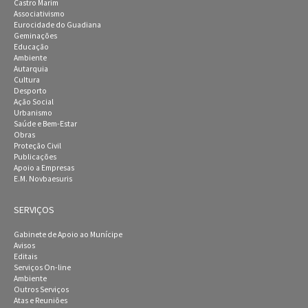
Castro Marim
Associativismo
Eurocidade do Guadiana
Geminações
Educação
Ambiente
Autarquia
Cultura
Desporto
Ação Social
Urbanismo
Saúde e Bem-Estar
Obras
Proteção Civil
Publicações
Apoio a Empresas
E.M. Novbaesuris
SERVIÇOS
Gabinete de Apoio ao Munícipe
Avisos
Editais
Serviços On-line
Ambiente
Outros Serviços
Atas e Reuniões