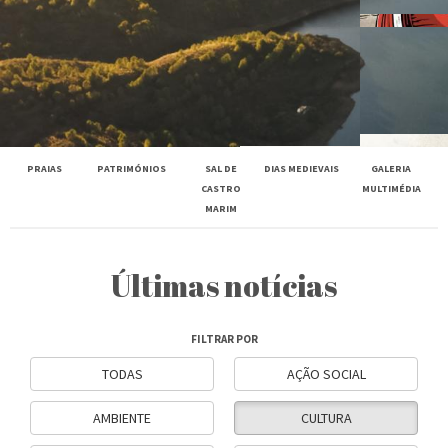
PRAIAS
PATRIMÓNIOS
SAL DE
DIAS MEDIEVAIS
GALERIA
CASTRO
MULTIMÉDIA
MARIM
Últimas notícias
FILTRAR POR
TODAS
AÇÃO SOCIAL
AMBIENTE
CULTURA