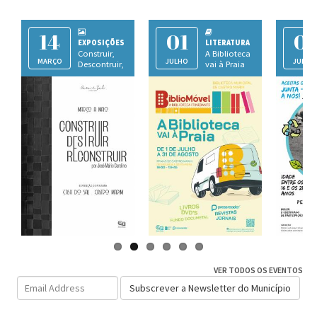
14
01
01
EXPOSIÇÕES
LITERATURA
Construir,
A Biblioteca
MARÇO
JULHO
JULHO
Descontruir,
vai à Praia
s
Reconstruir
Casa do Sal
Praias de Castro Marim
Ca
VER TODOS OS EVENTOS
Email
Subscrever a Newsletter do Município
Address