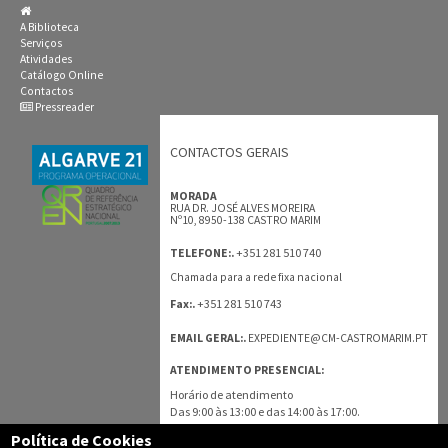
A Biblioteca
Serviços
Atividades
Catálogo Online
Contactos
Pressreader
CONTACTOS GERAIS
MORADA
RUA DR. JOSÉ ALVES MOREIRA
Nº10, 8950-138 CASTRO MARIM
+351 281 510 740
TELEFONE:.
Chamada para a rede fixa nacional
+351 281 510 743
Fax:.
EMAIL GERAL:.
EXPEDIENTE@CM-CASTROMARIM.PT
ATENDIMENTO PRESENCIAL:
Horário de atendimento
Das 9:00 às 13:00 e das 14:00 às 17:00.
Política de Cookies
TODOS OS CONTACTOS