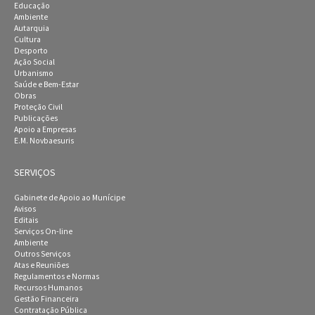
Educação
Ambiente
Autarquia
Cultura
Desporto
Ação Social
Urbanismo
Saúde e Bem-Estar
Obras
Proteção Civil
Publicações
Apoio a Empresas
E.M. Novbaesuris
SERVIÇOS
Gabinete de Apoio ao Munícipe
Avisos
Editais
Serviços On-line
Ambiente
Outros Serviços
Atas e Reuniões
Regulamentos e Normas
Recursos Humanos
Gestão Financeira
Contratação Pública