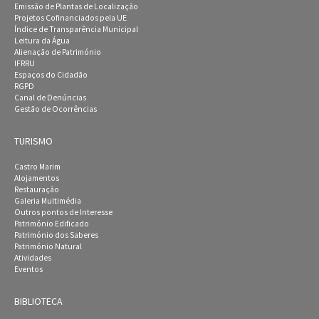
Emissão de Plantas de Localização
Projetos Cofinanciados pela UE
Índice de Transparência Municipal
Leitura da Água
Alienação de Património
IFRRU
Espaços do Cidadão
RGPD
Canal de Denúncias
Gestão de Ocorrências
TURISMO
Castro Marim
Alojamentos
Restauração
Galeria Multimédia
Outros pontos de Interesse
Património Edificado
Património dos Saberes
Património Natural
Atividades
Eventos
BIBLIOTECA