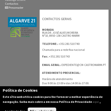
Contactos
Pressreader
CONTACTOS GERAIS
MORADA
RUA DR. JOSÉ ALVES MOREIRA
Nº10, 8950-138 CASTRO MARIM
+351 281 510 740
TELEFONE:.
Chamada para a rede fixa nacional
+351 281 510 743
Fax:.
EMAIL GERAL:.
EXPEDIENTE@CM-CASTROMARIM.PT
ATENDIMENTO PRESENCIAL:
Horário de atendimento
Das 9:00 às 13:00 e das 14:00 às 17:00.
Política de Cookies
TODOS OS CONTACTOS
Este sítio web utiliza cookies para lhe fornecer a melhor experiência de
.
navegação. Saiba mais sobre a em nossa Política de Privacidade
aqui