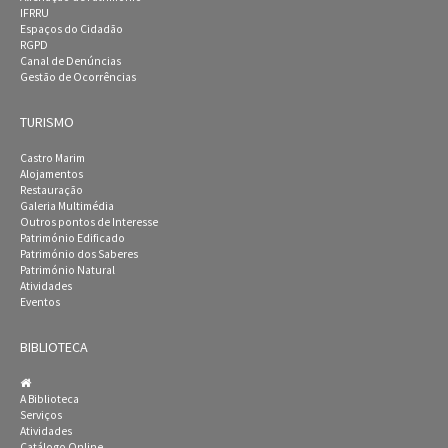
IFRRU
Espaços do Cidadão
RGPD
Canal de Denúncias
Gestão de Ocorrências
TURISMO
Castro Marim
Alojamentos
Restauração
Galeria Multimédia
Outros pontos de Interesse
Património Edificado
Património dos Saberes
Património Natural
Atividades
Eventos
BIBLIOTECA
A Biblioteca
Serviços
Atividades
Catálogo Online