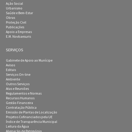
Ação Social
Urbanismo
Saúde e Bem-Estar
Obras
Proteção Civil
Publicações
Apoio a Empresas
E.M. Novbaesuris
SERVIÇOS
Gabinete de Apoio ao Munícipe
Avisos
Editais
Serviços On-line
Ambiente
Outros Serviços
Atas e Reuniões
Regulamentos e Normas
Recursos Humanos
Gestão Financeira
Contratação Pública
Emissão de Plantas de Localização
Projetos Cofinanciados pela UE
Índice de Transparência Municipal
Leitura da Água
Alienação de Património