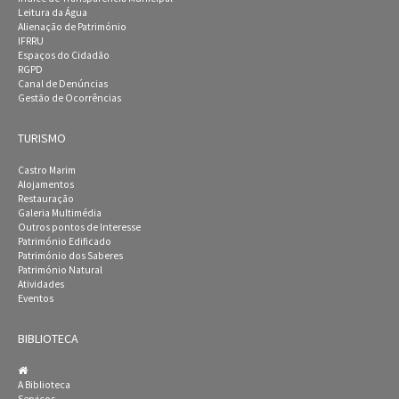
Leitura da Água
Alienação de Património
IFRRU
Espaços do Cidadão
RGPD
Canal de Denúncias
Gestão de Ocorrências
TURISMO
Castro Marim
Alojamentos
Restauração
Galeria Multimédia
Outros pontos de Interesse
Património Edificado
Património dos Saberes
Património Natural
Atividades
Eventos
BIBLIOTECA
A Biblioteca
Serviços