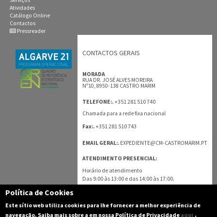
Atividades
Catálogo Online
Contactos
Pressreader
CONTACTOS GERAIS
MORADA
RUA DR. JOSÉ ALVES MOREIRA
Nº10, 8950-138 CASTRO MARIM
+351 281 510 740
TELEFONE:.
Chamada para a rede fixa nacional
+351 281 510 743
Fax:.
EMAIL GERAL:.
EXPEDIENTE@CM-CASTROMARIM.PT
ATENDIMENTO PRESENCIAL:
Horário de atendimento
Das 9:00 às 13:00 e das 14:00 às 17:00.
Política de Cookies
TODOS OS CONTACTOS
Este sítio web utiliza cookies para lhe fornecer a melhor experiência de
.
navegação. Saiba mais sobre a em nossa Política de Privacidade
aqui