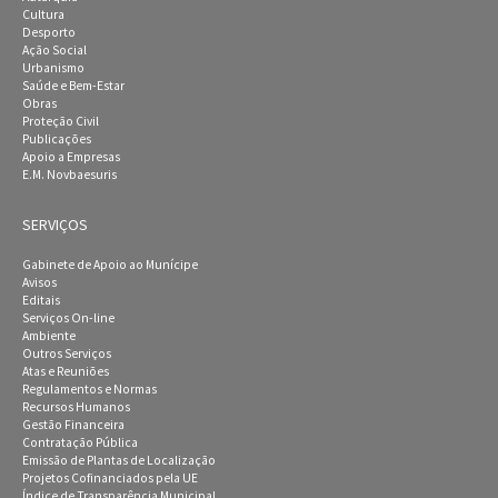
Cultura
Desporto
Ação Social
Urbanismo
Saúde e Bem-Estar
Obras
Proteção Civil
Publicações
Apoio a Empresas
E.M. Novbaesuris
SERVIÇOS
Gabinete de Apoio ao Munícipe
Avisos
Editais
Serviços On-line
Ambiente
Outros Serviços
Atas e Reuniões
Regulamentos e Normas
Recursos Humanos
Gestão Financeira
Contratação Pública
Emissão de Plantas de Localização
Projetos Cofinanciados pela UE
Índice de Transparência Municipal