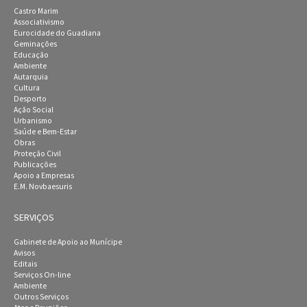
Castro Marim
Associativismo
Eurocidade do Guadiana
Geminações
Educação
Ambiente
Autarquia
Cultura
Desporto
Ação Social
Urbanismo
Saúde e Bem-Estar
Obras
Proteção Civil
Publicações
Apoio a Empresas
E.M. Novbaesuris
SERVIÇOS
Gabinete de Apoio ao Munícipe
Avisos
Editais
Serviços On-line
Ambiente
Outros Serviços