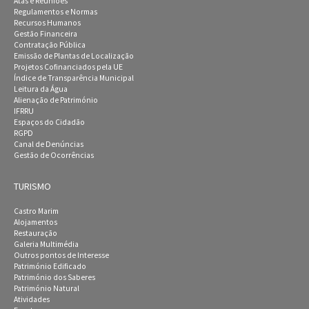
Atas e Reuniões
Regulamentos e Normas
Recursos Humanos
Gestão Financeira
Contratação Pública
Emissão de Plantas de Localização
Projetos Cofinanciados pela UE
Índice de Transparência Municipal
Leitura da Água
Alienação de Património
IFRRU
Espaços do Cidadão
RGPD
Canal de Denúncias
Gestão de Ocorrências
TURISMO
Castro Marim
Alojamentos
Restauração
Galeria Multimédia
Outros pontos de Interesse
Património Edificado
Património dos Saberes
Património Natural
Atividades