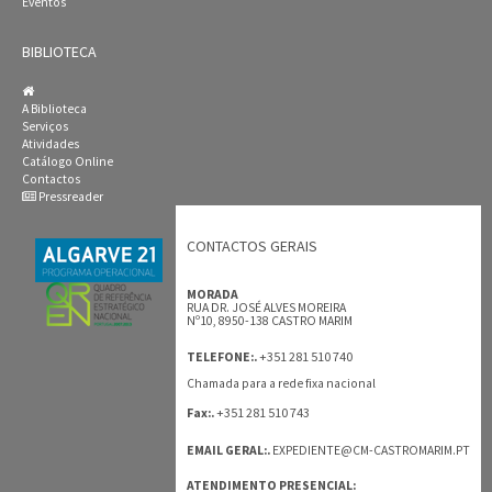
Eventos
BIBLIOTECA
A Biblioteca
Serviços
Atividades
Catálogo Online
Contactos
Pressreader
CONTACTOS GERAIS
MORADA
RUA DR. JOSÉ ALVES MOREIRA
Nº10, 8950-138 CASTRO MARIM
+351 281 510 740
TELEFONE:.
Chamada para a rede fixa nacional
+351 281 510 743
Fax:.
EMAIL GERAL:.
EXPEDIENTE@CM-CASTROMARIM.PT
ATENDIMENTO PRESENCIAL: