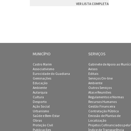
VER LISTA COMPLETA
MUNICÍPIO
SERVIÇOS
Castro Marim
Gabinete de Apoio ao Muníc
Associativismo
Avisos
Eurocidade do Guadiana
Editais
Geminações
Serviços On-line
Educação
Ambiente
Ambiente
Outros Serviços
Autarquia
Atas e Reuniões
Cultura
Regulamentos e Normas
Desporto
Recursos Humanos
Ação Social
Gestão Financeira
Urbanismo
Contratação Pública
Saúde e Bem-Estar
Emissão de Plantas de
Obras
Localização
Proteção Civil
Projetos Cofinanciados pela
Publicações
Índice de Transparência