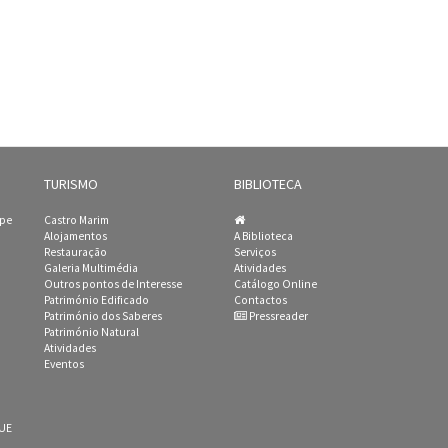
TURISMO
BIBLIOTECA
ipe
Castro Marim
Alojamentos
A Biblioteca
Restauração
Serviços
Galeria Multimédia
Atividades
Outros pontos de Interesse
Catálogo Online
Património Edificado
Contactos
Património dos Saberes
Pressreader
Património Natural
Atividades
Eventos
 UE