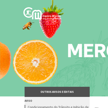
Passar
para
o
conteúdo
principal
OUTROS AVISOS E EDITAIS
AVISO
Condicionamento do Trânsito e Inibição de