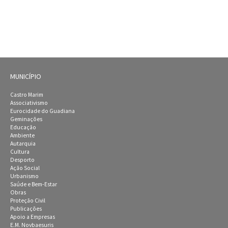
MUNICÍPIO
Castro Marim
Associativismo
Eurocidade do Guadiana
Geminações
Educação
Ambiente
Autarquia
Cultura
Desporto
Ação Social
Urbanismo
Saúde e Bem-Estar
Obras
Proteção Civil
Publicações
Apoio a Empresas
E.M. Novbaesuris