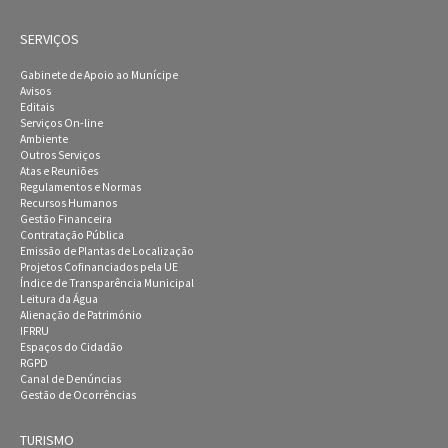
SERVIÇOS
Gabinete de Apoio ao Munícipe
Avisos
Editais
Serviços On-line
Ambiente
Outros Serviços
Atas e Reuniões
Regulamentos e Normas
Recursos Humanos
Gestão Financeira
Contratação Pública
Emissão de Plantas de Localização
Projetos Cofinanciados pela UE
Índice de Transparência Municipal
Leitura da Água
Alienação de Património
IFRRU
Espaços do Cidadão
RGPD
Canal de Denúncias
Gestão de Ocorrências
TURISMO