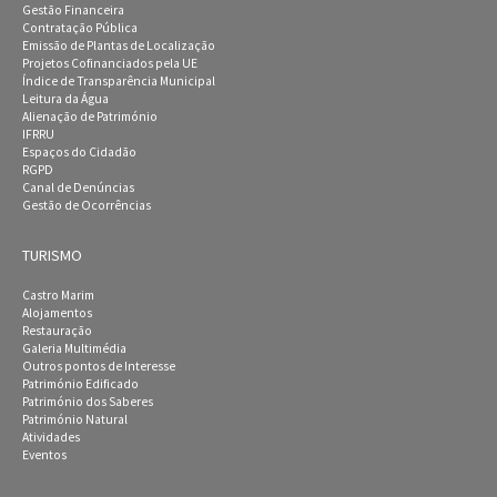
Gestão Financeira
Contratação Pública
Emissão de Plantas de Localização
Projetos Cofinanciados pela UE
Índice de Transparência Municipal
Leitura da Água
Alienação de Património
IFRRU
Espaços do Cidadão
RGPD
Canal de Denúncias
Gestão de Ocorrências
TURISMO
Castro Marim
Alojamentos
Restauração
Galeria Multimédia
Outros pontos de Interesse
Património Edificado
Património dos Saberes
Património Natural
Atividades
Eventos