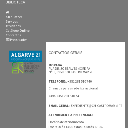
BIBLIOTECA
A Biblioteca
Serviços
Atividades
Catálogo Online
Contactos
Pressreader
CONTACTOS GERAIS
MORADA
RUA DR. JOSÉ ALVES MOREIRA
Nº10, 8950-138 CASTRO MARIM
+351 281 510 740
TELEFONE:.
Chamada para a rede fixa nacional
+351 281 510 743
Fax:.
EMAIL GERAL:.
EXPEDIENTE@CM-CASTROMARIM.PT
ATENDIMENTO PRESENCIAL:
Horário de atendimento
Das 9:00 às 13:00 e das 14:00 às 17:00.