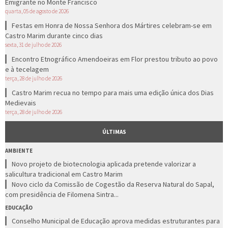
Emigrante no Monte Francisco
quarta, 05 de agosto de 2026
Festas em Honra de Nossa Senhora dos Mártires celebram-se em
Castro Marim durante cinco dias
sexta, 31 de julho de 2026
Encontro Etnográfico Amendoeiras em Flor prestou tributo ao povo
e à tecelagem
terça, 28 de julho de 2026
Castro Marim recua no tempo para mais uma edição única dos Dias
Medievais
terça, 28 de julho de 2026
ÚLTIMAS
AMBIENTE
Novo projeto de biotecnologia aplicada pretende valorizar a
salicultura tradicional em Castro Marim
Novo ciclo da Comissão de Cogestão da Reserva Natural do Sapal,
com presidência de Filomena Sintra...
EDUCAÇÃO
Conselho Municipal de Educação aprova medidas estruturantes para