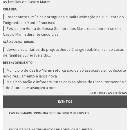
as famílias de Castro Marim
CULTURA
Reencontros, música portuguesa e muita animação na 30.ª Festa do
Emigrante no Monte Francisco
Festas em Honra de Nossa Senhora dos Mártires celebram-se em
Castro Marim durante cinco dias
AÇÃO SOCIAL, OBRAS
Jovens voluntários do projeto Just a Change reabilitam cinco casas
de famílias vulneráveis do...
DESENVOLVIMENTO
Município de Castro Marim reforça apoios ao associativismo, discute
novo regulamento e lança nova...
Mais habitação e infraestruturas com as obras do Plano Pormenor N.º
1 de Altura que avançam a bom...
VER TODAS AS NOTÍCIAS
EVENTOS
CASTRO MARIM, PRIMEIRA SEDE DA ORDEM DE CRISTO
EXPOSIÇÃO DE INSTRUMENTOS DE TORTURA E PUNIÇÃO