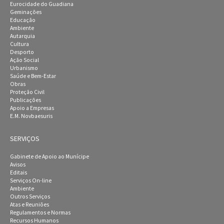
Eurocidade do Guadiana
Geminações
Educação
Ambiente
Autarquia
Cultura
Desporto
Ação Social
Urbanismo
Saúde e Bem-Estar
Obras
Proteção Civil
Publicações
Apoio a Empresas
E.M. Novbaesuris
SERVIÇOS
Gabinete de Apoio ao Munícipe
Avisos
Editais
Serviços On-line
Ambiente
Outros Serviços
Atas e Reuniões
Regulamentos e Normas
Recursos Humanos