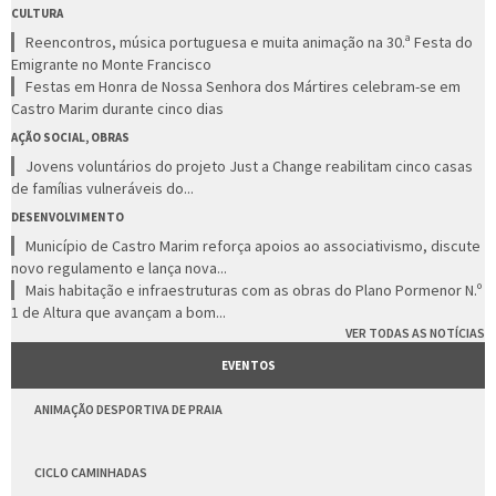
CULTURA
Reencontros, música portuguesa e muita animação na 30.ª Festa do
Emigrante no Monte Francisco
Festas em Honra de Nossa Senhora dos Mártires celebram-se em
Castro Marim durante cinco dias
AÇÃO SOCIAL, OBRAS
Jovens voluntários do projeto Just a Change reabilitam cinco casas
de famílias vulneráveis do...
DESENVOLVIMENTO
Município de Castro Marim reforça apoios ao associativismo, discute
novo regulamento e lança nova...
Mais habitação e infraestruturas com as obras do Plano Pormenor N.º
1 de Altura que avançam a bom...
VER TODAS AS NOTÍCIAS
EVENTOS
ANIMAÇÃO DESPORTIVA DE PRAIA
CICLO CAMINHADAS