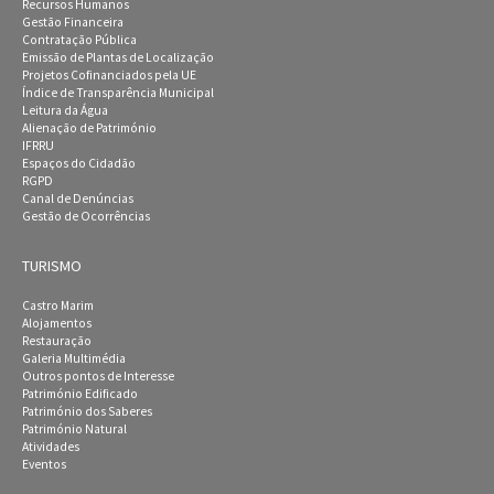
Recursos Humanos
Gestão Financeira
Contratação Pública
Emissão de Plantas de Localização
Projetos Cofinanciados pela UE
Índice de Transparência Municipal
Leitura da Água
Alienação de Património
IFRRU
Espaços do Cidadão
RGPD
Canal de Denúncias
Gestão de Ocorrências
TURISMO
Castro Marim
Alojamentos
Restauração
Galeria Multimédia
Outros pontos de Interesse
Património Edificado
Património dos Saberes
Património Natural
Atividades
Eventos