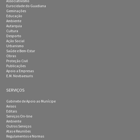
Associativismo
Eurocidade do Guadiana
Geminações
Educação
Ambiente
Autarquia
Cultura
Desporto
Ação Social
Urbanismo
Saúde e Bem-Estar
Obras
Proteção Civil
Publicações
Apoio a Empresas
E.M. Novbaesuris
SERVIÇOS
Gabinete de Apoio ao Munícipe
Avisos
Editais
Serviços On-line
Ambiente
Outros Serviços
Atas e Reuniões
Regulamentos e Normas