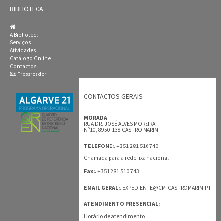
BIBLIOTECA
A Biblioteca
Serviços
Atividades
Catálogo Online
Contactos
Pressreader
CONTACTOS GERAIS
MORADA
RUA DR. JOSÉ ALVES MOREIRA
Nº10, 8950-138 CASTRO MARIM
+351 281 510 740
TELEFONE:.
Chamada para a rede fixa nacional
+351 281 510 743
Fax:.
EMAIL GERAL:.
EXPEDIENTE@CM-CASTROMARIM.PT
ATENDIMENTO PRESENCIAL:
Horário de atendimento