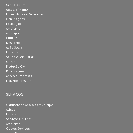
Castro Marim
Associativismo
Eurocidade do Guadiana
Geminações
Educação
Ambiente
Autarquia
Cultura
Desporto
Ação Social
Urbanismo
Saúde e Bem-Estar
Obras
Proteção Civil
Publicações
Apoio a Empresas
E.M. Novbaesuris
SERVIÇOS
Gabinete de Apoio ao Munícipe
Avisos
Editais
Serviços On-line
Ambiente
Outros Serviços