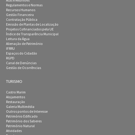
Atas e Reuniões
Regulamentos e Normas
Recursos Humanos
Gestão Financeira
Contratação Pública
Emissão de Plantas de Localização
Projetos Cofinanciados pela UE
Índice de Transparência Municipal
Leitura da Água
Alienação de Património
IFRRU
Espaços do Cidadão
RGPD
Canal de Denúncias
Gestão de Ocorrências
TURISMO
Castro Marim
Alojamentos
Restauração
Galeria Multimédia
Outros pontos de Interesse
Património Edificado
Património dos Saberes
Património Natural
Atividades