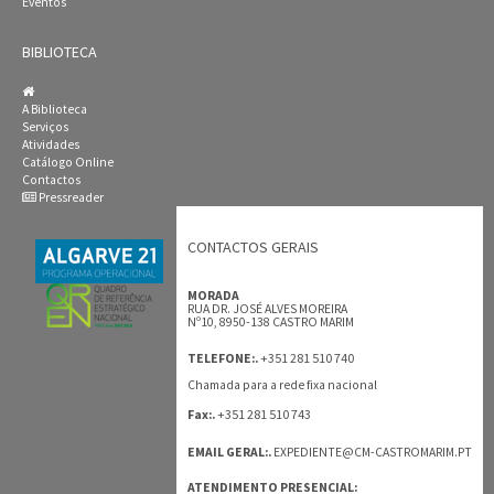
Eventos
BIBLIOTECA
A Biblioteca
Serviços
Atividades
Catálogo Online
Contactos
Pressreader
CONTACTOS GERAIS
MORADA
RUA DR. JOSÉ ALVES MOREIRA
Nº10, 8950-138 CASTRO MARIM
+351 281 510 740
TELEFONE:.
Chamada para a rede fixa nacional
+351 281 510 743
Fax:.
EMAIL GERAL:.
EXPEDIENTE@CM-CASTROMARIM.PT
ATENDIMENTO PRESENCIAL: