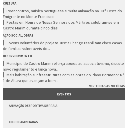
CULTURA
Reencontros, música portuguesa e muita animação na 30.ª Festa do
Emigrante no Monte Francisco
Festas em Honra de Nossa Senhora dos Mártires celebram-se em
Castro Marim durante cinco dias
AÇÃO SOCIAL, OBRAS
Jovens voluntários do projeto Just a Change reabilitam cinco casas
de famílias vulneráveis do...
DESENVOLVIMENTO
Município de Castro Marim reforça apoios ao associativismo, discute
novo regulamento e lança nova...
Mais habitação e infraestruturas com as obras do Plano Pormenor N.º
1 de Altura que avançam a bom...
VER TODAS AS NOTÍCIAS
EVENTOS
ANIMAÇÃO DESPORTIVA DE PRAIA
CICLO CAMINHADAS