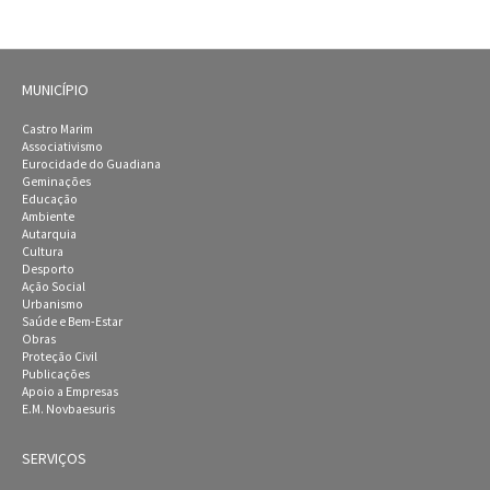
MUNICÍPIO
Castro Marim
Associativismo
Eurocidade do Guadiana
Geminações
Educação
Ambiente
Autarquia
Cultura
Desporto
Ação Social
Urbanismo
Saúde e Bem-Estar
Obras
Proteção Civil
Publicações
Apoio a Empresas
E.M. Novbaesuris
SERVIÇOS