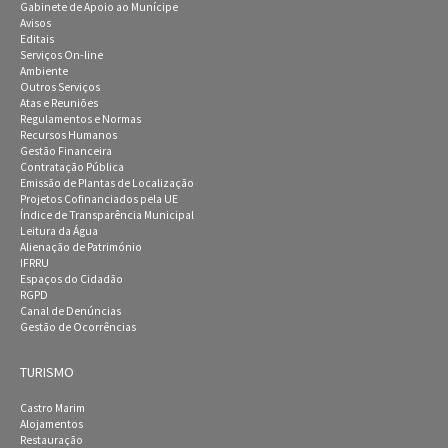
Gabinete de Apoio ao Munícipe
Avisos
Editais
Serviços On-line
Ambiente
Outros Serviços
Atas e Reuniões
Regulamentos e Normas
Recursos Humanos
Gestão Financeira
Contratação Pública
Emissão de Plantas de Localização
Projetos Cofinanciados pela UE
Índice de Transparência Municipal
Leitura da Água
Alienação de Património
IFRRU
Espaços do Cidadão
RGPD
Canal de Denúncias
Gestão de Ocorrências
TURISMO
Castro Marim
Alojamentos
Restauração