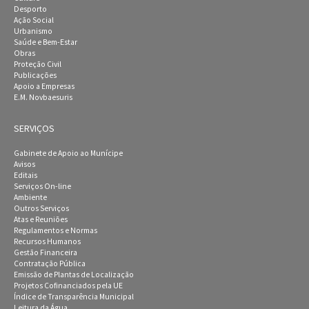
Desporto
Ação Social
Urbanismo
Saúde e Bem-Estar
Obras
Proteção Civil
Publicações
Apoio a Empresas
E.M. Novbaesuris
SERVIÇOS
Gabinete de Apoio ao Munícipe
Avisos
Editais
Serviços On-line
Ambiente
Outros Serviços
Atas e Reuniões
Regulamentos e Normas
Recursos Humanos
Gestão Financeira
Contratação Pública
Emissão de Plantas de Localização
Projetos Cofinanciados pela UE
Índice de Transparência Municipal
Leitura da Água