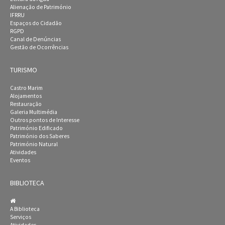
Alienação de Património
IFRRU
Espaços do Cidadão
RGPD
Canal de Denúncias
Gestão de Ocorrências
TURISMO
Castro Marim
Alojamentos
Restauração
Galeria Multimédia
Outros pontos de Interesse
Património Edificado
Património dos Saberes
Património Natural
Atividades
Eventos
BIBLIOTECA
A Biblioteca
Serviços