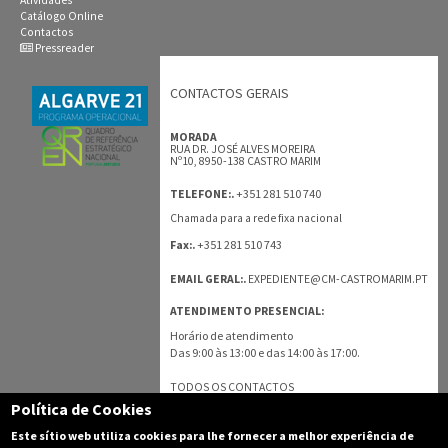
Atividades
Catálogo Online
Contactos
Pressreader
CONTACTOS GERAIS
MORADA
RUA DR. JOSÉ ALVES MOREIRA
Nº10, 8950-138 CASTRO MARIM
+351 281 510 740
TELEFONE:.
Chamada para a rede fixa nacional
+351 281 510 743
Fax:.
EMAIL GERAL:.
EXPEDIENTE@CM-CASTROMARIM.PT
ATENDIMENTO PRESENCIAL:
Horário de atendimento
Das 9:00 às 13:00 e das 14:00 às 17:00.
TODOS OS CONTACTOS
Política de Cookies
Este sítio web utiliza cookies para lhe fornecer a melhor experiência de