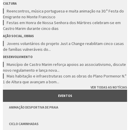
CULTURA
Reencontros, música portuguesa e muita animação na 30.ª Festa do
Emigrante no Monte Francisco
Festas em Honra de Nossa Senhora dos Mártires celebram-se em
Castro Marim durante cinco dias
AÇÃO SOCIAL, OBRAS
Jovens voluntários do projeto Just a Change reabilitam cinco casas
de famílias vulneráveis do...
DESENVOLVIMENTO
Município de Castro Marim reforça apoios ao associativismo, discute
novo regulamento e lança nova...
Mais habitação e infraestruturas com as obras do Plano Pormenor N.º
1 de Altura que avançam a bom...
VER TODAS AS NOTÍCIAS
EVENTOS
ANIMAÇÃO DESPORTIVA DE PRAIA
CICLO CAMINHADAS