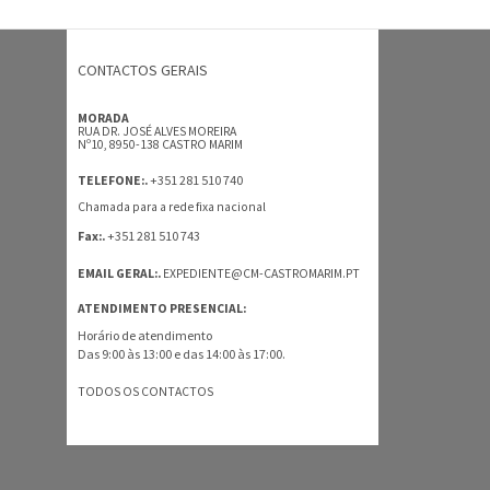
CONTACTOS GERAIS
MORADA
RUA DR. JOSÉ ALVES MOREIRA
Nº10, 8950-138 CASTRO MARIM
+351 281 510 740
TELEFONE:.
Chamada para a rede fixa nacional
+351 281 510 743
Fax:.
EMAIL GERAL:.
EXPEDIENTE@CM-CASTROMARIM.PT
ATENDIMENTO PRESENCIAL:
Horário de atendimento
Das 9:00 às 13:00 e das 14:00 às 17:00.
TODOS OS CONTACTOS