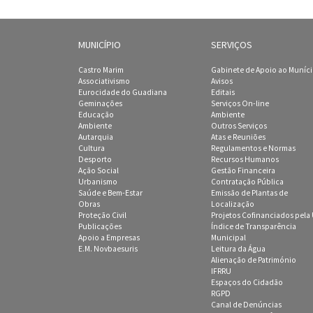
MUNICÍPIO
SERVIÇOS
Castro Marim
Gabinete de Apoio ao Muníc
Associativismo
Avisos
Eurocidade do Guadiana
Editais
Geminações
Serviços On-line
Educação
Ambiente
Ambiente
Outros Serviços
Autarquia
Atas e Reuniões
Cultura
Regulamentos e Normas
Desporto
Recursos Humanos
Ação Social
Gestão Financeira
Urbanismo
Contratação Pública
Saúde e Bem-Estar
Emissão de Plantas de
Obras
Localização
Proteção Civil
Projetos Cofinanciados pela
Publicações
Índice de Transparência
Apoio a Empresas
Municipal
E.M. Novbaesuris
Leitura da Água
Alienação de Património
IFRRU
Espaços do Cidadão
RGPD
Canal de Denúncias