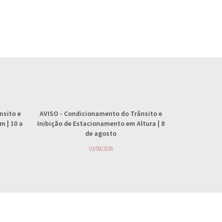
nsito e
AVISO
- Condicionamento do Trânsito e
AVISO
- 
 | 10 a
Inibição de Estacionamento em Altura | 8
abastecimento
de agosto
4
03/08/2026