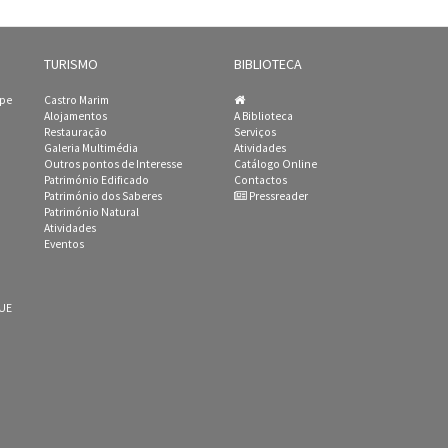
TURISMO
BIBLIOTECA
ipe
Castro Marim
Alojamentos
A Biblioteca
Restauração
Serviços
Galeria Multimédia
Atividades
Outros pontos de Interesse
Catálogo Online
Património Edificado
Contactos
Património dos Saberes
Pressreader
Património Natural
Atividades
Eventos
 UE