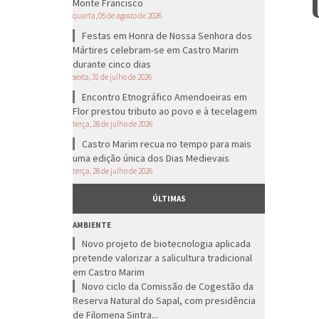
Monte Francisco
quarta, 05 de agosto de 2026
Festas em Honra de Nossa Senhora dos
Mártires celebram-se em Castro Marim
durante cinco dias
sexta, 31 de julho de 2026
Encontro Etnográfico Amendoeiras em
Flor prestou tributo ao povo e à tecelagem
terça, 28 de julho de 2026
Castro Marim recua no tempo para mais
uma edição única dos Dias Medievais
terça, 28 de julho de 2026
ÚLTIMAS
AMBIENTE
Novo projeto de biotecnologia aplicada
pretende valorizar a salicultura tradicional
em Castro Marim
Novo ciclo da Comissão de Cogestão da
Reserva Natural do Sapal, com presidência
de Filomena Sintra...