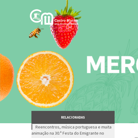
Passar
para
o
conteúdo
principal
RELACIONADAS
Reencontros, música portuguesa e muita
animação na 30.ª Festa do Emigrante no