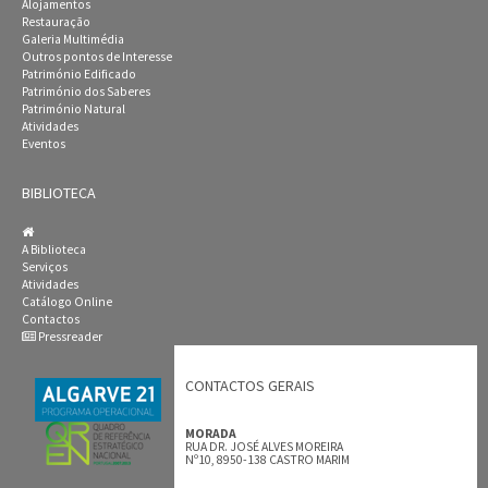
Alojamentos
Restauração
Galeria Multimédia
Outros pontos de Interesse
Património Edificado
Património dos Saberes
Património Natural
Atividades
Eventos
BIBLIOTECA
A Biblioteca
Serviços
Atividades
Catálogo Online
Contactos
Pressreader
CONTACTOS GERAIS
MORADA
RUA DR. JOSÉ ALVES MOREIRA
Nº10, 8950-138 CASTRO MARIM