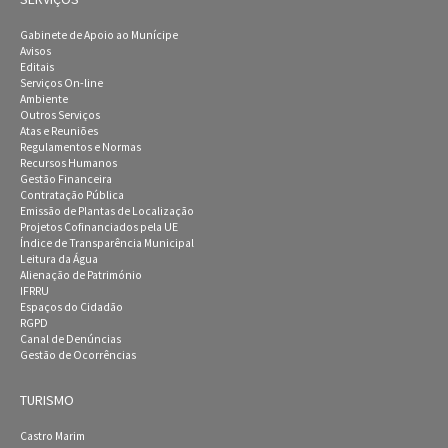
Gabinete de Apoio ao Munícipe
Avisos
Editais
Serviços On-line
Ambiente
Outros Serviços
Atas e Reuniões
Regulamentos e Normas
Recursos Humanos
Gestão Financeira
Contratação Pública
Emissão de Plantas de Localização
Projetos Cofinanciados pela UE
Índice de Transparência Municipal
Leitura da Água
Alienação de Património
IFRRU
Espaços do Cidadão
RGPD
Canal de Denúncias
Gestão de Ocorrências
TURISMO
Castro Marim