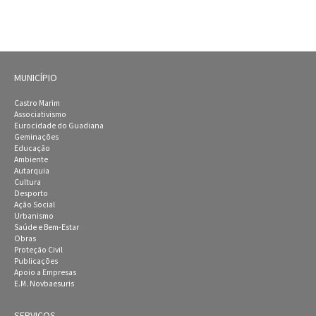
MUNICÍPIO
Castro Marim
Associativismo
Eurocidade do Guadiana
Geminações
Educação
Ambiente
Autarquia
Cultura
Desporto
Ação Social
Urbanismo
Saúde e Bem-Estar
Obras
Proteção Civil
Publicações
Apoio a Empresas
E.M. Novbaesuris
SERVIÇOS