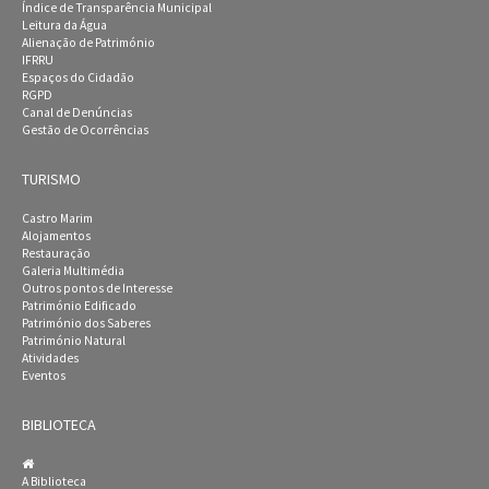
Índice de Transparência Municipal
Leitura da Água
Alienação de Património
IFRRU
Espaços do Cidadão
RGPD
Canal de Denúncias
Gestão de Ocorrências
TURISMO
Castro Marim
Alojamentos
Restauração
Galeria Multimédia
Outros pontos de Interesse
Património Edificado
Património dos Saberes
Património Natural
Atividades
Eventos
BIBLIOTECA
A Biblioteca