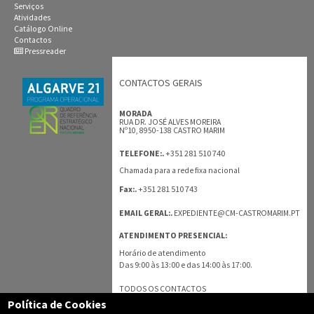
Serviços
Atividades
Catálogo Online
Contactos
Pressreader
CONTACTOS GERAIS
MORADA
RUA DR. JOSÉ ALVES MOREIRA
Nº10, 8950-138 CASTRO MARIM
+351 281 510 740
TELEFONE:.
Chamada para a rede fixa nacional
+351 281 510 743
Fax:.
EMAIL GERAL:.
EXPEDIENTE@CM-CASTROMARIM.PT
ATENDIMENTO PRESENCIAL:
Horário de atendimento
Das 9:00 às 13:00 e das 14:00 às 17:00.
TODOS OS CONTACTOS
Política de Cookies