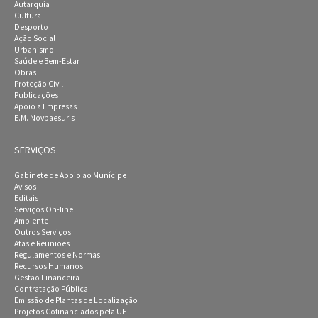
Autarquia
Cultura
Desporto
Ação Social
Urbanismo
Saúde e Bem-Estar
Obras
Proteção Civil
Publicações
Apoio a Empresas
E.M. Novbaesuris
SERVIÇOS
Gabinete de Apoio ao Munícipe
Avisos
Editais
Serviços On-line
Ambiente
Outros Serviços
Atas e Reuniões
Regulamentos e Normas
Recursos Humanos
Gestão Financeira
Contratação Pública
Emissão de Plantas de Localização
Projetos Cofinanciados pela UE