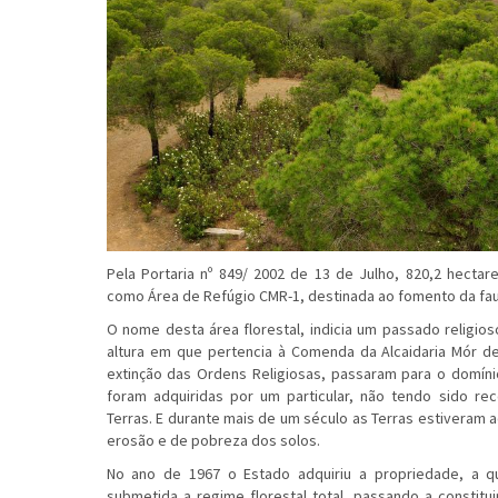
Pela Portaria nº 849/ 2002 de 13 de Julho, 820,2 hectar
como Área de Refúgio CMR-1, destinada ao fomento da fau
O nome desta área florestal, indicia um passado religio
altura em que pertencia à Comenda da Alcaidaria Mór d
extinção das Ordens Religiosas, passaram para o domíni
foram adquiridas por um particular, não tendo sido re
Terras. E durante mais de um século as Terras estiveram 
erosão e de pobreza dos solos.
No ano de 1967 o Estado adquiriu a propriedade, a q
submetida a regime florestal total, passando a constitui