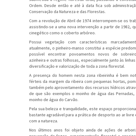
Ordem. Desde então e até à data fica sob administração
Conservação da Natureza e das Florestas.
Com a revolução de Abril de 1974 interrompem-se os tra
assistindo-se a uma nova intervenção a partir de 1982,
cinegético como o coberto arbóreo.
Possui vegetação com características marcadamen
atualmente, o pinheiro-manso constitui a espécie predom
possível encontrar povoamentos novos de sobreiro, 
azinheira e outras folhosas, especialmente junto às linha
diversificação e valorização de toda a zona florestal.
A presença do homem nesta zona ribeirinha é bem not
férteis da margem da ribeira com pequenas hortas, pom
também pelo aproveitamento dos recursos hídricos atrav
de que são exemplos o moinho de água das Pernadas,
moinho de água do Carvão.
Pela sua beleza e tranquilidade, este espaço proporcion
bastante agradável para a prática de desporto ao ar livre 
com a natureza.
Nos últimos anos foi objeto ainda de ações de arboriz