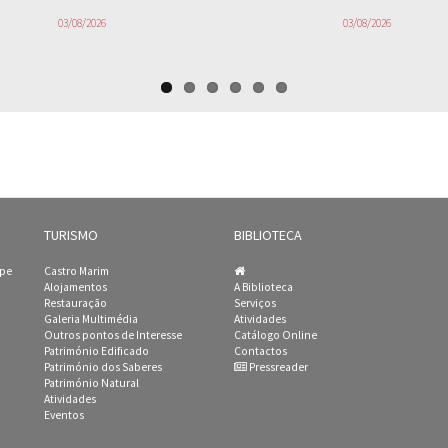
03/08/2026
03/08/2026
TURISMO
BIBLIOTECA
ipe
Castro Marim
Alojamentos
A Biblioteca
Restauração
Serviços
Galeria Multimédia
Atividades
Outros pontos de Interesse
Catálogo Online
Património Edificado
Contactos
Património dos Saberes
Pressreader
Património Natural
Atividades
Eventos