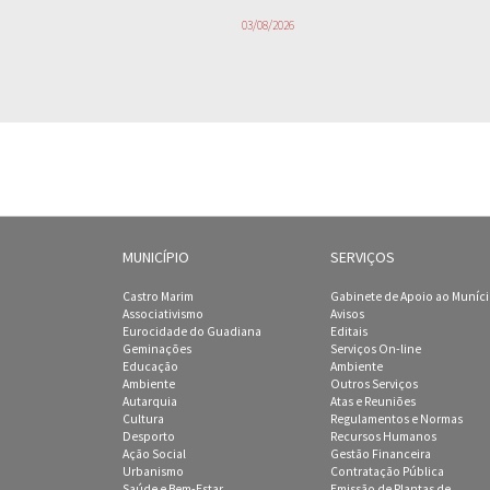
03/08/2026
MUNICÍPIO
SERVIÇOS
Castro Marim
Gabinete de Apoio ao Muníc
Associativismo
Avisos
Eurocidade do Guadiana
Editais
Geminações
Serviços On-line
Educação
Ambiente
Ambiente
Outros Serviços
Autarquia
Atas e Reuniões
Cultura
Regulamentos e Normas
Desporto
Recursos Humanos
Ação Social
Gestão Financeira
Urbanismo
Contratação Pública
Saúde e Bem-Estar
Emissão de Plantas de