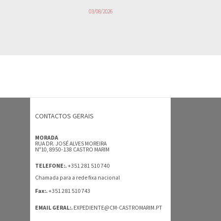
03/08/2026
CONTACTOS GERAIS
MORADA
RUA DR. JOSÉ ALVES MOREIRA
Nº10, 8950-138 CASTRO MARIM
+351 281 510 740
TELEFONE:.
Chamada para a rede fixa nacional
+351 281 510 743
Fax:.
EMAIL GERAL:.
EXPEDIENTE@CM-CASTROMARIM.PT