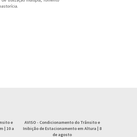
de utilização múltipla, fomento
astorícia.
nsito e
AVISO
- Condicionamento do Trânsito e
AVISO
- 
 | 10 a
Inibição de Estacionamento em Altura | 8
abastecimento
de agosto
4