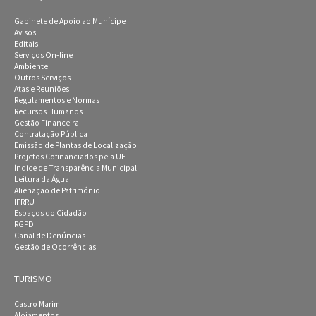
Gabinete de Apoio ao Munícipe
Avisos
Editais
Serviços On-line
Ambiente
Outros Serviços
Atas e Reuniões
Regulamentos e Normas
Recursos Humanos
Gestão Financeira
Contratação Pública
Emissão de Plantas de Localização
Projetos Cofinanciados pela UE
Índice de Transparência Municipal
Leitura da Água
Alienação de Património
IFRRU
Espaços do Cidadão
RGPD
Canal de Denúncias
Gestão de Ocorrências
TURISMO
Castro Marim
Alojamentos