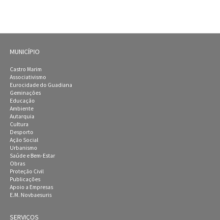
MUNICÍPIO
Castro Marim
Associativismo
Eurocidade do Guadiana
Geminações
Educação
Ambiente
Autarquia
Cultura
Desporto
Ação Social
Urbanismo
Saúde e Bem-Estar
Obras
Proteção Civil
Publicações
Apoio a Empresas
E.M. Novbaesuris
SERVIÇOS