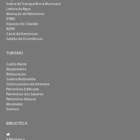
Índice de Transparência Municipal
Leitura da Água
Alienação de Património
IFRRU
Espaços do Cidadão
RGPD
Canal de Denúncias
Gestão de Ocorrências
TURISMO
Castro Marim
Alojamentos
Restauração
Galeria Multimédia
Outros pontos de Interesse
Património Edificado
Património dos Saberes
Património Natural
Atividades
Eventos
BIBLIOTECA
A Biblioteca