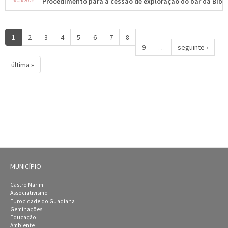
14/05/2026
Procedimento para a cessão de exploração do bar da Bibli
1
2
3
4
5
6
7
8
9
…
seguinte ›
última »
MUNICÍPIO
Castro Marim
Associativismo
Eurocidade do Guadiana
Geminações
Educação
Ambiente