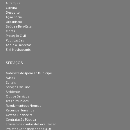
Autarquia
Cultura
Desporto
Ação Social
Urbanismo
Saúde e Bem-Estar
Obras
Proteção Civil
Publicações
Apoio a Empresas
E.M. Novbaesuris
SERVIÇOS
Gabinete de Apoio ao Munícipe
Avisos
Editais
Serviços On-line
Ambiente
Outros Serviços
Atas e Reuniões
Regulamentos e Normas
Recursos Humanos
Gestão Financeira
Contratação Pública
Emissão de Plantas de Localização
Projetos Cofinanciados pela UE