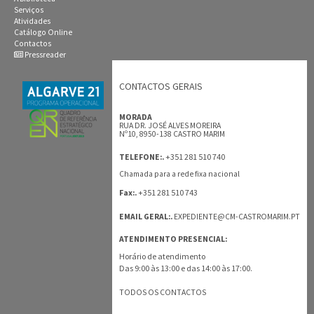
Serviços
Atividades
Catálogo Online
Contactos
Pressreader
CONTACTOS GERAIS
MORADA
RUA DR. JOSÉ ALVES MOREIRA
Nº10, 8950-138 CASTRO MARIM
+351 281 510 740
TELEFONE:.
Chamada para a rede fixa nacional
+351 281 510 743
Fax:.
EMAIL GERAL:.
EXPEDIENTE@CM-CASTROMARIM.PT
ATENDIMENTO PRESENCIAL:
Horário de atendimento
Das 9:00 às 13:00 e das 14:00 às 17:00.
TODOS OS CONTACTOS