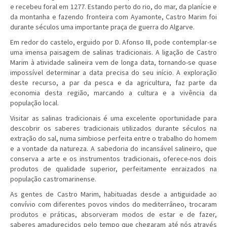
e recebeu foral em 1277. Estando perto do rio, do mar, da planície e
da montanha e fazendo fronteira com Ayamonte, Castro Marim foi
durante séculos uma importante praça de guerra do Algarve.
Em redor do castelo, erguido por D. Afonso III, pode contemplar-se
uma imensa paisagem de salinas tradicionais. A ligação de Castro
Marim à atividade salineira vem de longa data, tornando-se quase
impossível determinar a data precisa do seu início. A exploração
deste recurso, a par da pesca e da agricultura, faz parte da
economia desta região, marcando a cultura e a vivência da
população local.
Visitar as salinas tradicionais é uma excelente oportunidade para
descobrir os saberes tradicionais utilizados durante séculos na
extração do sal, numa simbiose perfeita entre o trabalho do homem
e a vontade da natureza. A sabedoria do incansável salineiro, que
conserva a arte e os instrumentos tradicionais, oferece-nos dois
produtos de qualidade superior, perfeitamente enraizados na
população castromarinense.
As gentes de Castro Marim, habituadas desde a antiguidade ao
convívio com diferentes povos vindos do mediterrâneo, trocaram
produtos e práticas, absorveram modos de estar e de fazer,
saberes amadurecidos pelo tempo que chegaram até nós através