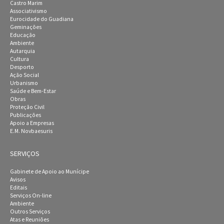
Castro Marim
Associativismo
Eurocidade do Guadiana
Geminações
Educação
Ambiente
Autarquia
Cultura
Desporto
Ação Social
Urbanismo
Saúde e Bem-Estar
Obras
Proteção Civil
Publicações
Apoio a Empresas
E.M. Novbaesuris
SERVIÇOS
Gabinete de Apoio ao Munícipe
Avisos
Editais
Serviços On-line
Ambiente
Outros Serviços
Atas e Reuniões