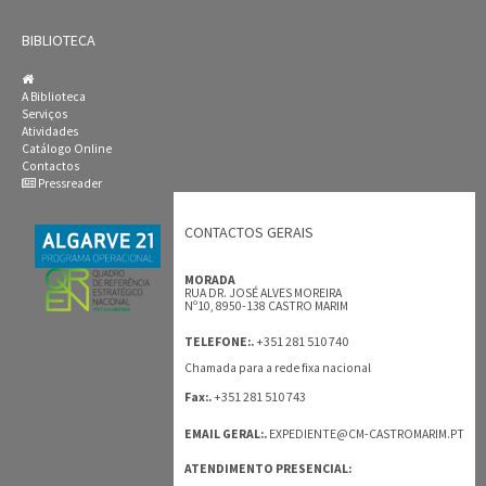
BIBLIOTECA
A Biblioteca
Serviços
Atividades
Catálogo Online
Contactos
Pressreader
CONTACTOS GERAIS
MORADA
RUA DR. JOSÉ ALVES MOREIRA
Nº10, 8950-138 CASTRO MARIM
+351 281 510 740
TELEFONE:.
Chamada para a rede fixa nacional
+351 281 510 743
Fax:.
EMAIL GERAL:.
EXPEDIENTE@CM-CASTROMARIM.PT
ATENDIMENTO PRESENCIAL: