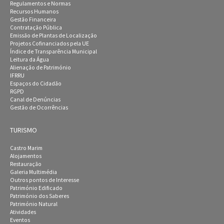
Regulamentos e Normas
Recursos Humanos
Gestão Financeira
Contratação Pública
Emissão de Plantas de Localização
Projetos Cofinanciados pela UE
Índice de Transparência Municipal
Leitura da Água
Alienação de Património
IFRRU
Espaços do Cidadão
RGPD
Canal de Denúncias
Gestão de Ocorrências
TURISMO
Castro Marim
Alojamentos
Restauração
Galeria Multimédia
Outros pontos de Interesse
Património Edificado
Património dos Saberes
Património Natural
Atividades
Eventos