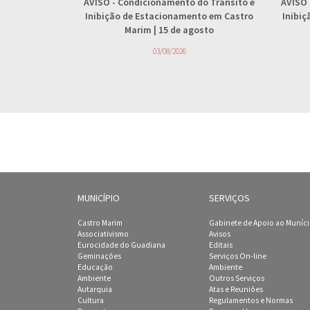
AVISO
- Condicionamento do Trânsito e
AVISO
Inibição de Estacionamento em Castro
Inibi
Marim | 15 de agosto
03/08/2026
MUNICÍPIO
SERVIÇOS
Castro Marim
Gabinete de Apoio ao Muníc
Associativismo
Avisos
Eurocidade do Guadiana
Editais
Geminações
Serviços On-line
Educação
Ambiente
Ambiente
Outros Serviços
Autarquia
Atas e Reuniões
Cultura
Regulamentos e Normas