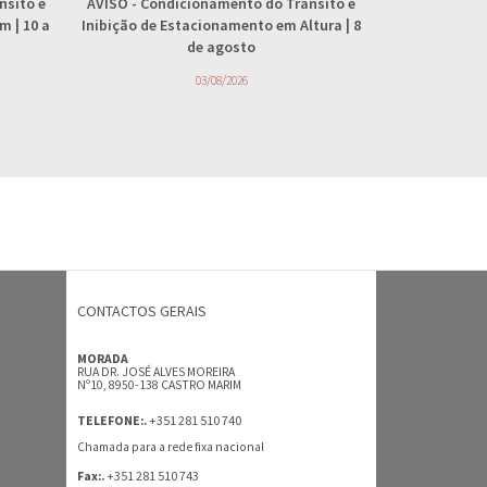
nsito e
AVISO
- Condicionamento do Trânsito e
AVISO
- 
 | 10 a
Inibição de Estacionamento em Altura | 8
abastecimento
de agosto
4
03/08/2026
CONTACTOS GERAIS
MORADA
RUA DR. JOSÉ ALVES MOREIRA
Nº10, 8950-138 CASTRO MARIM
+351 281 510 740
TELEFONE:.
Chamada para a rede fixa nacional
+351 281 510 743
Fax:.