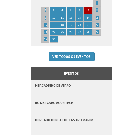
1
2
3
4
5
6
7
8
9
10
11
12
13
14
15
16
17
18
19
20
21
22
23
24
25
26
27
28
29
30
31
VER TODOS OS EVENTOS
EVENTOS
MERCADINHO DE VERÃO
NO MERCADO ACONTECE
MERCADO MENSAL DE CASTRO MARIM