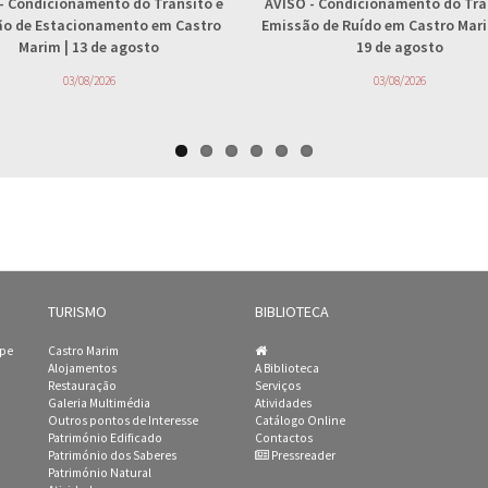
- Condicionamento do Trânsito e
AVISO
- Condicionamento do Trâ
ção de Estacionamento em Castro
Emissão de Ruído em Castro Marim
Marim | 13 de agosto
19 de agosto
03/08/2026
03/08/2026
TURISMO
BIBLIOTECA
ipe
Castro Marim
Alojamentos
A Biblioteca
Restauração
Serviços
Galeria Multimédia
Atividades
Outros pontos de Interesse
Catálogo Online
Património Edificado
Contactos
Património dos Saberes
Pressreader
Património Natural