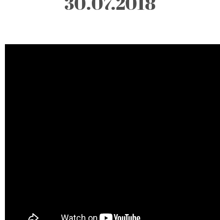
30.07.2018
Description:
Todas as
segundas-feiras,
alternadas
semanalmente
entre as 10h e as
21h, na Biblioteca
Municipal de
Castro Marim