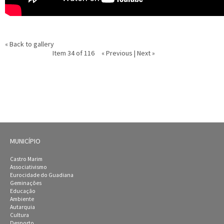
« Back to gallery
Item 34 of 116
« Previous
|
Next »
MUNICÍPIO
Castro Marim
Associativismo
Eurocidade do Guadiana
Geminações
Educação
Ambiente
Autarquia
Cultura
Desporto