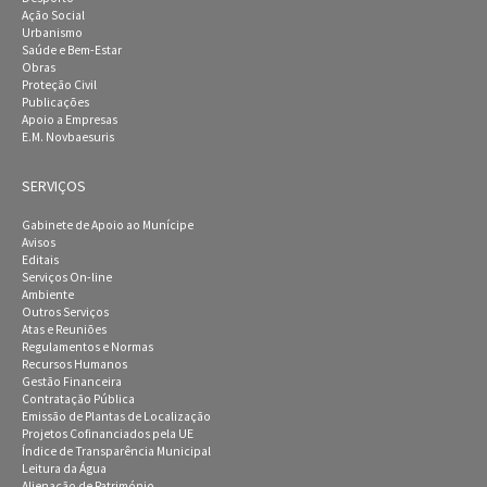
Ação Social
Urbanismo
Saúde e Bem-Estar
Obras
Proteção Civil
Publicações
Apoio a Empresas
E.M. Novbaesuris
SERVIÇOS
Gabinete de Apoio ao Munícipe
Avisos
Editais
Serviços On-line
Ambiente
Outros Serviços
Atas e Reuniões
Regulamentos e Normas
Recursos Humanos
Gestão Financeira
Contratação Pública
Emissão de Plantas de Localização
Projetos Cofinanciados pela UE
Índice de Transparência Municipal
Leitura da Água
Alienação de Património