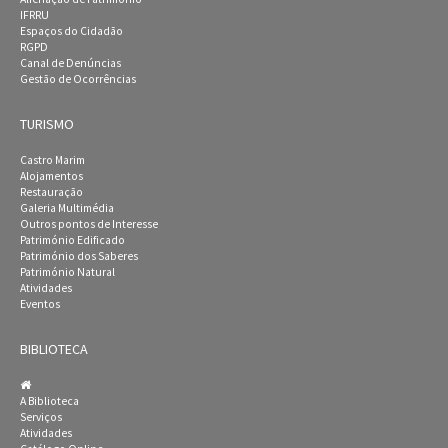
IFRRU
Espaços do Cidadão
RGPD
Canal de Denúncias
Gestão de Ocorrências
TURISMO
Castro Marim
Alojamentos
Restauração
Galeria Multimédia
Outros pontos de Interesse
Património Edificado
Património dos Saberes
Património Natural
Atividades
Eventos
BIBLIOTECA
A Biblioteca
Serviços
Atividades