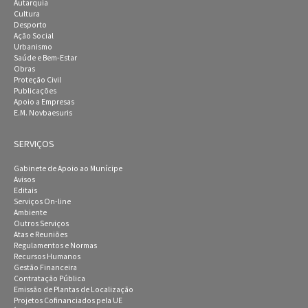
Autarquia
Cultura
Desporto
Ação Social
Urbanismo
Saúde e Bem-Estar
Obras
Proteção Civil
Publicações
Apoio a Empresas
E.M. Novbaesuris
SERVIÇOS
Gabinete de Apoio ao Munícipe
Avisos
Editais
Serviços On-line
Ambiente
Outros Serviços
Atas e Reuniões
Regulamentos e Normas
Recursos Humanos
Gestão Financeira
Contratação Pública
Emissão de Plantas de Localização
Projetos Cofinanciados pela UE