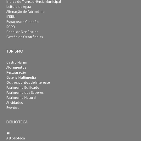
Índice de Transparência Municipal
Leitura da Água
Alienação de Património
IFRRU
Espaços do Cidadão
RGPD
Canal de Denúncias
Gestão de Ocorrências
TURISMO
Castro Marim
Alojamentos
Restauração
Galeria Multimédia
Outros pontos de Interesse
Património Edificado
Património dos Saberes
Património Natural
Atividades
Eventos
BIBLIOTECA
A Biblioteca