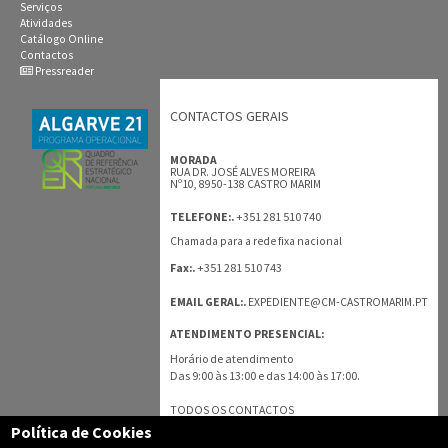
Serviços
Atividades
Catálogo Online
Contactos
Pressreader
CONTACTOS GERAIS
MORADA
RUA DR. JOSÉ ALVES MOREIRA
Nº10, 8950-138 CASTRO MARIM
+351 281 510 740
TELEFONE:.
Chamada para a rede fixa nacional
+351 281 510 743
Fax:.
EMAIL GERAL:.
EXPEDIENTE@CM-CASTROMARIM.PT
ATENDIMENTO PRESENCIAL:
Horário de atendimento
Das 9:00 às 13:00 e das 14:00 às 17:00.
TODOS OS CONTACTOS
Política de Cookies