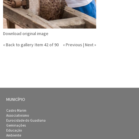
Download original image
« Back to gallery
Item 42 of 90
« Previous
|
Next »
MUNICÍPIO
Castro Marim
Associativismo
Eurocidade do Guadiana
Geminações
Educação
Ambiente