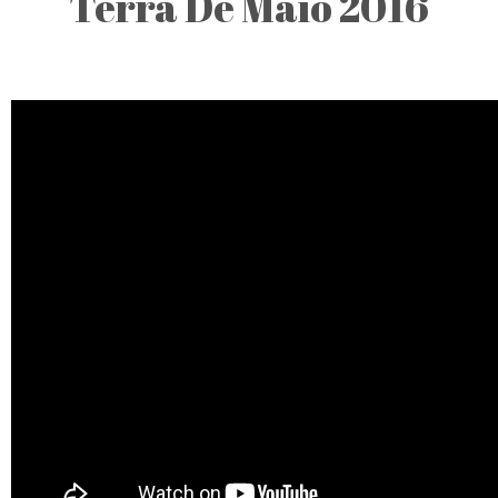
Terra De Maio 2016
Description:
Os sabores
genuínos da serra
algarvia, a par de
uma enorme
diversidade de
artesanato local,
exposições e
muita animação,
fizeram o cartaz
desta edição da
Feira Terra de
Maio, no Azinhal.