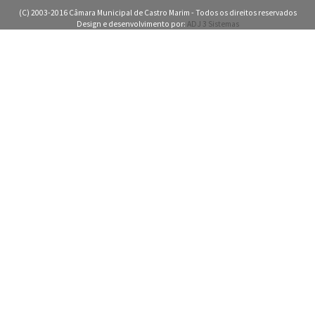
(C) 2003-2016 Câmara Municipal de Castro Marim - Todos os direitos reservados
Design e desenvolvimento por:
ADJ 3 Sistemas