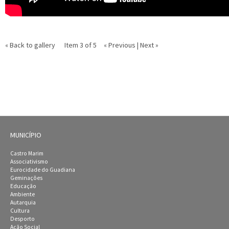
« Back to gallery
Item 3 of 5
« Previous
|
Next »
MUNICÍPIO
Castro Marim
Associativismo
Eurocidade do Guadiana
Geminações
Educação
Ambiente
Autarquia
Cultura
Desporto
Ação Social