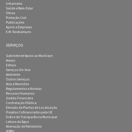
Urbanismo
Saúde e Bem-Estar
Obras
Proteção Civil
Publicações
Apoio a Empresas
E.M. Novbaesuris
SERVIÇOS
Gabinete de Apoio ao Munícipe
Avisos
Editais
Serviços On-line
Ambiente
Outros Serviços
Atas e Reuniões
Regulamentos e Normas
Recursos Humanos
Gestão Financeira
Contratação Pública
Emissão de Plantas de Localização
Projetos Cofinanciados pela UE
Índice de Transparência Municipal
Leitura da Água
Alienação de Património
IFRRU