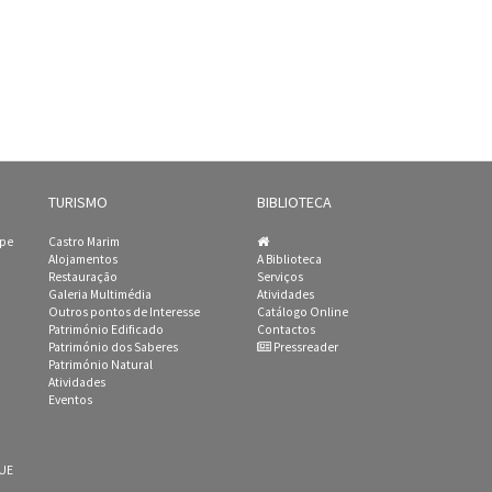
TURISMO
BIBLIOTECA
ipe
Castro Marim
Alojamentos
A Biblioteca
Restauração
Serviços
Galeria Multimédia
Atividades
Outros pontos de Interesse
Catálogo Online
Património Edificado
Contactos
Património dos Saberes
Pressreader
Património Natural
Atividades
Eventos
 UE