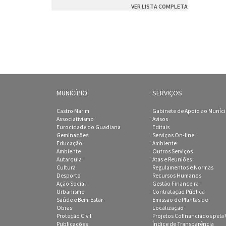
VER LISTA COMPLETA
MUNICÍPIO
SERVIÇOS
Castro Marim
Gabinete de Apoio ao Muníc
Associativismo
Avisos
Eurocidade do Guadiana
Editais
Geminações
Serviços On-line
Educação
Ambiente
Ambiente
Outros Serviços
Autarquia
Atas e Reuniões
Cultura
Regulamentos e Normas
Desporto
Recursos Humanos
Ação Social
Gestão Financeira
Urbanismo
Contratação Pública
Saúde e Bem-Estar
Emissão de Plantas de
Obras
Localização
Proteção Civil
Projetos Cofinanciados pela
Publicações
Índice de Transparência