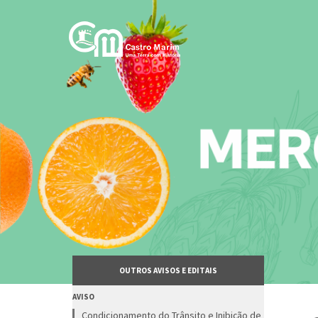
Passar
para
o
conteúdo
principal
OUTROS AVISOS E EDITAIS
AVISO
Condicionamento do Trânsito e Inibição de