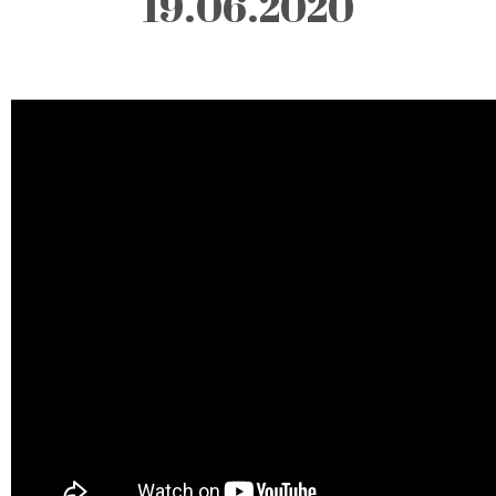
19.06.2020
Description:
As quartas-feiras,
pelas 10.30h, por
razões de
pandemia,
efetuado por
videoconferência.