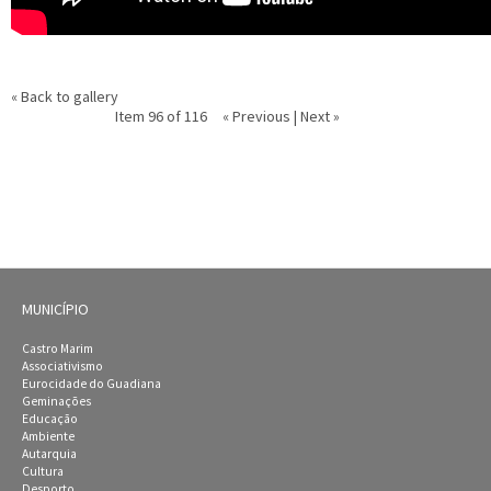
« Back to gallery
Item 96 of 116
« Previous
|
Next »
MUNICÍPIO
Castro Marim
Associativismo
Eurocidade do Guadiana
Geminações
Educação
Ambiente
Autarquia
Cultura
Desporto