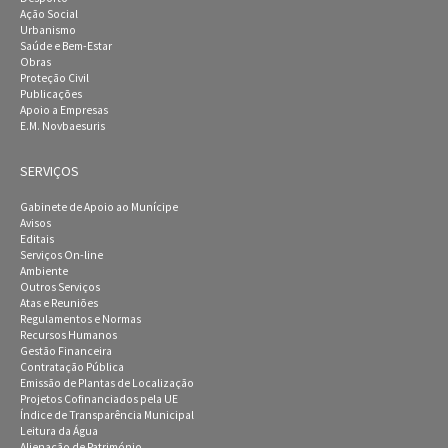
Ação Social
Urbanismo
Saúde e Bem-Estar
Obras
Proteção Civil
Publicações
Apoio a Empresas
E.M. Novbaesuris
SERVIÇOS
Gabinete de Apoio ao Munícipe
Avisos
Editais
Serviços On-line
Ambiente
Outros Serviços
Atas e Reuniões
Regulamentos e Normas
Recursos Humanos
Gestão Financeira
Contratação Pública
Emissão de Plantas de Localização
Projetos Cofinanciados pela UE
Índice de Transparência Municipal
Leitura da Água
Alienação de Património