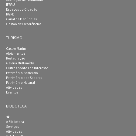
IFRRU
Espaços do Cidadão
RGPD
Canal de Denúncias
Gestão de Ocorrências
TURISMO
Castro Marim
Alojamentos
Restauração
Galeria Multimédia
Outros pontos de Interesse
Património Edificado
Património dos Saberes
Património Natural
Atividades
Eventos
BIBLIOTECA
A Biblioteca
Serviços
Atividades