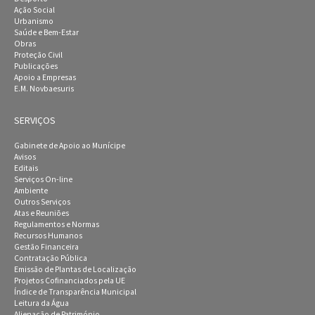
Ação Social
Urbanismo
Saúde e Bem-Estar
Obras
Proteção Civil
Publicações
Apoio a Empresas
E.M. Novbaesuris
SERVIÇOS
Gabinete de Apoio ao Munícipe
Avisos
Editais
Serviços On-line
Ambiente
Outros Serviços
Atas e Reuniões
Regulamentos e Normas
Recursos Humanos
Gestão Financeira
Contratação Pública
Emissão de Plantas de Localização
Projetos Cofinanciados pela UE
Índice de Transparência Municipal
Leitura da Água
Alienação de Património