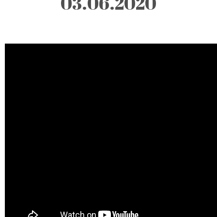
03.06.2020
Description:
As quartas-feiras,
pelas 10.30h, por
razões de
pandemia,
efetuado por
videoconferência.