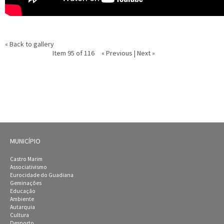
« Back to gallery
Item 95 of 116
« Previous
|
Next »
MUNICÍPIO
Castro Marim
Associativismo
Eurocidade do Guadiana
Geminações
Educação
Ambiente
Autarquia
Cultura
Desporto