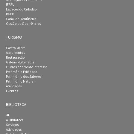
IFRRU
Espaços do Cidadão
RGPD
Canal de Denúncias
Gestão de Ocorrências
TURISMO
Castro Marim
Alojamentos
Restauração
Galeria Multimédia
Outros pontos de Interesse
Património Edificado
Património dos Saberes
Património Natural
Atividades
Eventos
BIBLIOTECA
A Biblioteca
Serviços
Atividades