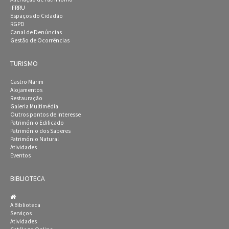
IFRRU
Espaços do Cidadão
RGPD
Canal de Denúncias
Gestão de Ocorrências
TURISMO
Castro Marim
Alojamentos
Restauração
Galeria Multimédia
Outros pontos de Interesse
Património Edificado
Património dos Saberes
Património Natural
Atividades
Eventos
BIBLIOTECA
A Biblioteca
Serviços
Atividades