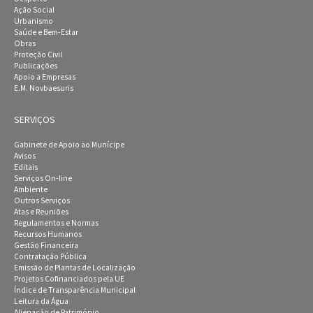
Ação Social
Urbanismo
Saúde e Bem-Estar
Obras
Proteção Civil
Publicações
Apoio a Empresas
E.M. Novbaesuris
SERVIÇOS
Gabinete de Apoio ao Munícipe
Avisos
Editais
Serviços On-line
Ambiente
Outros Serviços
Atas e Reuniões
Regulamentos e Normas
Recursos Humanos
Gestão Financeira
Contratação Pública
Emissão de Plantas de Localização
Projetos Cofinanciados pela UE
Índice de Transparência Municipal
Leitura da Água
Alienação de Património