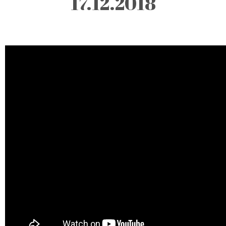
17.12.2018
Description:
Todas as
segundas-feiras,
pelas 10h, com
exceção da última
segunda-feira do
mês, em que
decorre pelas
17h30, na
Biblioteca
Municipal de
Castro Marim.