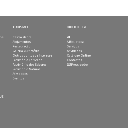
TURISMO
BIBLIOTECA
ipe
Castro Marim
Alojamentos
A Biblioteca
Restauração
Serviços
Galeria Multimédia
Atividades
Outros pontos de Interesse
Catálogo Online
Património Edificado
Contactos
Património dos Saberes
Pressreader
Património Natural
Atividades
Eventos
 UE