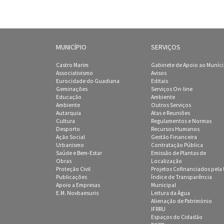
MUNICÍPIO
SERVIÇOS
Castro Marim
Gabinete de Apoio ao Muníc
Associativismo
Avisos
Eurocidade do Guadiana
Editais
Geminações
Serviços On-line
Educação
Ambiente
Ambiente
Outros Serviços
Autarquia
Atas e Reuniões
Cultura
Regulamentos e Normas
Desporto
Recursos Humanos
Ação Social
Gestão Financeira
Urbanismo
Contratação Pública
Saúde e Bem-Estar
Emissão de Plantas de
Obras
Localização
Proteção Civil
Projetos Cofinanciados pela
Publicações
Índice de Transparência
Apoio a Empresas
Municipal
E.M. Novbaesuris
Leitura da Água
Alienação de Património
IFRRU
Espaços do Cidadão