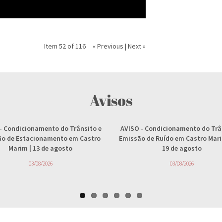
Item 52 of 116
« Previous
|
Next »
Avisos
- Condicionamento do Trânsito e
AVISO
- Condicionamento do Trâ
ção de Estacionamento em Castro
Emissão de Ruído em Castro Marim
Marim | 13 de agosto
19 de agosto
03/08/2026
03/08/2026