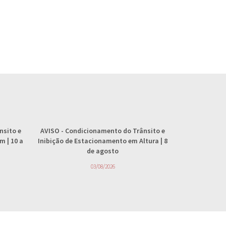
nsito e
AVISO
- Condicionamento do Trânsito e
AVISO
- 
 | 10 a
Inibição de Estacionamento em Altura | 8
abastecimento
de agosto
4
03/08/2026