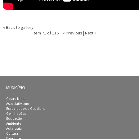
« Back to gallery
Item 71 of 116
« Previous
|
Next »
MUNICÍPIO
Castro Marim
Associativismo
Eurocidade do Guadiana
Geminações
Educação
Ambiente
Autarquia
Cultura
Desporto