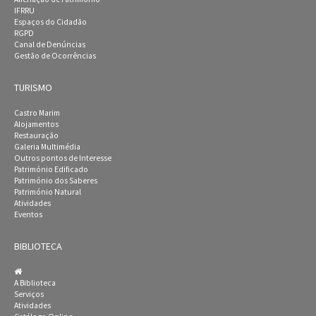
IFRRU
Espaços do Cidadão
RGPD
Canal de Denúncias
Gestão de Ocorrências
TURISMO
Castro Marim
Alojamentos
Restauração
Galeria Multimédia
Outros pontos de Interesse
Património Edificado
Património dos Saberes
Património Natural
Atividades
Eventos
BIBLIOTECA
A Biblioteca
Serviços
Atividades