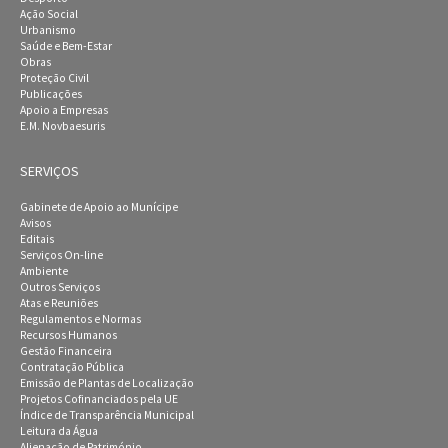
Ação Social
Urbanismo
Saúde e Bem-Estar
Obras
Proteção Civil
Publicações
Apoio a Empresas
E.M. Novbaesuris
SERVIÇOS
Gabinete de Apoio ao Munícipe
Avisos
Editais
Serviços On-line
Ambiente
Outros Serviços
Atas e Reuniões
Regulamentos e Normas
Recursos Humanos
Gestão Financeira
Contratação Pública
Emissão de Plantas de Localização
Projetos Cofinanciados pela UE
Índice de Transparência Municipal
Leitura da Água
Alienação de Património