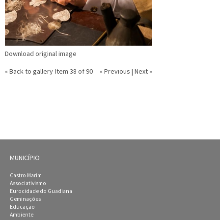
Download original image
« Back to gallery
Item 38 of 90
« Previous
|
Next »
MUNICÍPIO
Castro Marim
Associativismo
Eurocidade do Guadiana
Geminações
Educação
Ambiente