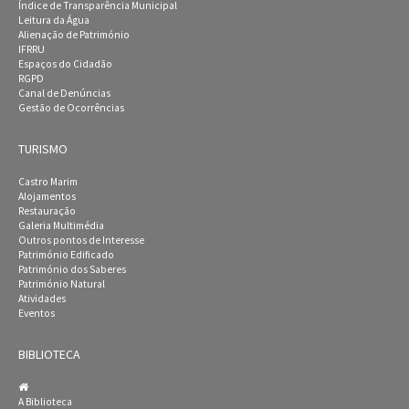
Índice de Transparência Municipal
Leitura da Água
Alienação de Património
IFRRU
Espaços do Cidadão
RGPD
Canal de Denúncias
Gestão de Ocorrências
TURISMO
Castro Marim
Alojamentos
Restauração
Galeria Multimédia
Outros pontos de Interesse
Património Edificado
Património dos Saberes
Património Natural
Atividades
Eventos
BIBLIOTECA
A Biblioteca