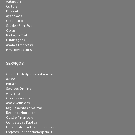
Autarquia
Cultura
Desporto
Ação Social
Urbanismo
Saúde e Bem-Estar
Obras
Proteção Civil
Publicações
Apoio a Empresas
E.M. Novbaesuris
SERVIÇOS
Gabinete de Apoio ao Munícipe
Avisos
Editais
Serviços On-line
Ambiente
Outros Serviços
Atas e Reuniões
Regulamentos e Normas
Recursos Humanos
Gestão Financeira
Contratação Pública
Emissão de Plantas de Localização
Projetos Cofinanciados pela UE