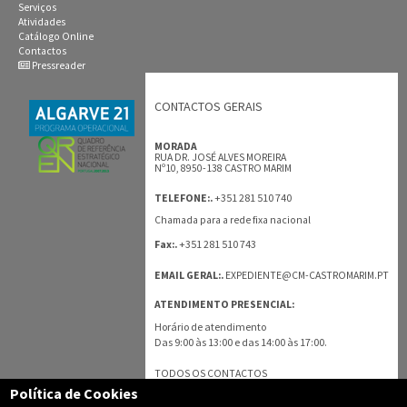
Serviços
Atividades
Catálogo Online
Contactos
Pressreader
CONTACTOS GERAIS
MORADA
RUA DR. JOSÉ ALVES MOREIRA
Nº10, 8950-138 CASTRO MARIM
+351 281 510 740
TELEFONE:.
Chamada para a rede fixa nacional
+351 281 510 743
Fax:.
EMAIL GERAL:.
EXPEDIENTE@CM-CASTROMARIM.PT
ATENDIMENTO PRESENCIAL:
Horário de atendimento
Das 9:00 às 13:00 e das 14:00 às 17:00.
TODOS OS CONTACTOS
Política de Cookies