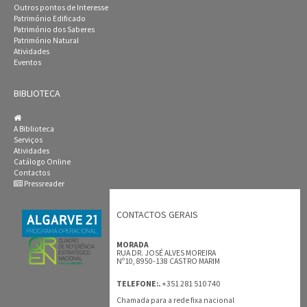
Outros pontos de Interesse
Património Edificado
Património dos Saberes
Património Natural
Atividades
Eventos
BIBLIOTECA
A Biblioteca
Serviços
Atividades
Catálogo Online
Contactos
Pressreader
CONTACTOS GERAIS
MORADA
RUA DR. JOSÉ ALVES MOREIRA
Nº10, 8950-138 CASTRO MARIM
+351 281 510 740
TELEFONE:.
Chamada para a rede fixa nacional