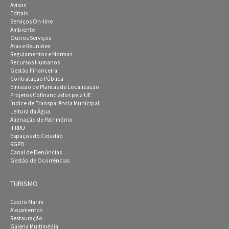
Avisos
Editais
Serviços On-line
Ambiente
Outros Serviços
Atas e Reuniões
Regulamentos e Normas
Recursos Humanos
Gestão Financeira
Contratação Pública
Emissão de Plantas de Localização
Projetos Cofinanciados pela UE
Índice de Transparência Municipal
Leitura da Água
Alienação de Património
IFRRU
Espaços do Cidadão
RGPD
Canal de Denúncias
Gestão de Ocorrências
TURISMO
Castro Marim
Alojamentos
Restauração
Galeria Multimédia