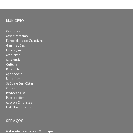
MUNICÍPIO
Castro Marim
Associativismo
Eurocidade do Guadiana
Geminações
Educação
Ambiente
Autarquia
Cultura
Desporto
Ação Social
Urbanismo
Saúde e Bem-Estar
Obras
Proteção Civil
Publicações
Apoio a Empresas
E.M. Novbaesuris
SERVIÇOS
Gabinete de Apoio ao Munícipe