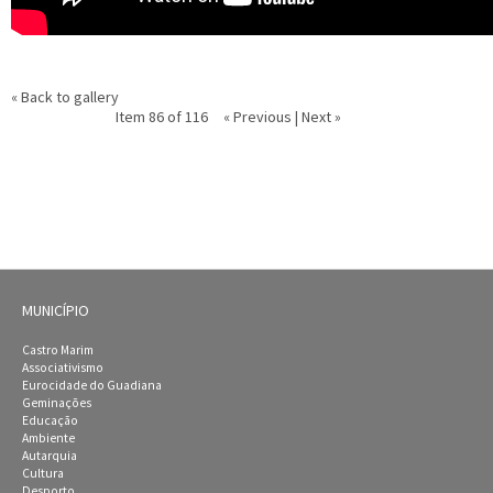
« Back to gallery
Item 86 of 116
« Previous
|
Next »
MUNICÍPIO
Castro Marim
Associativismo
Eurocidade do Guadiana
Geminações
Educação
Ambiente
Autarquia
Cultura
Desporto