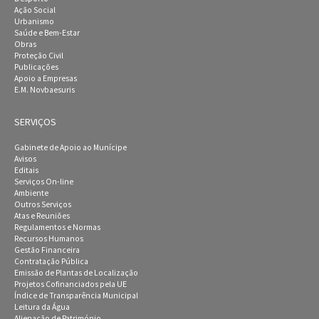
Ação Social
Urbanismo
Saúde e Bem-Estar
Obras
Proteção Civil
Publicações
Apoio a Empresas
E.M. Novbaesuris
SERVIÇOS
Gabinete de Apoio ao Munícipe
Avisos
Editais
Serviços On-line
Ambiente
Outros Serviços
Atas e Reuniões
Regulamentos e Normas
Recursos Humanos
Gestão Financeira
Contratação Pública
Emissão de Plantas de Localização
Projetos Cofinanciados pela UE
Índice de Transparência Municipal
Leitura da Água
Alienação de Património