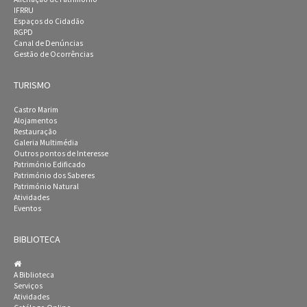
IFRRU
Espaços do Cidadão
RGPD
Canal de Denúncias
Gestão de Ocorrências
TURISMO
Castro Marim
Alojamentos
Restauração
Galeria Multimédia
Outros pontos de Interesse
Património Edificado
Património dos Saberes
Património Natural
Atividades
Eventos
BIBLIOTECA
A Biblioteca
Serviços
Atividades