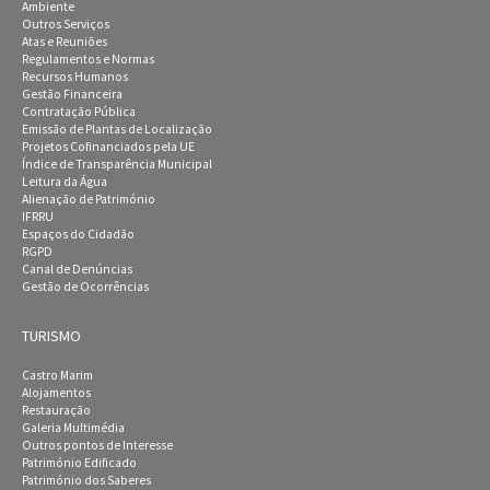
Ambiente
Outros Serviços
Atas e Reuniões
Regulamentos e Normas
Recursos Humanos
Gestão Financeira
Contratação Pública
Emissão de Plantas de Localização
Projetos Cofinanciados pela UE
Índice de Transparência Municipal
Leitura da Água
Alienação de Património
IFRRU
Espaços do Cidadão
RGPD
Canal de Denúncias
Gestão de Ocorrências
TURISMO
Castro Marim
Alojamentos
Restauração
Galeria Multimédia
Outros pontos de Interesse
Património Edificado
Património dos Saberes