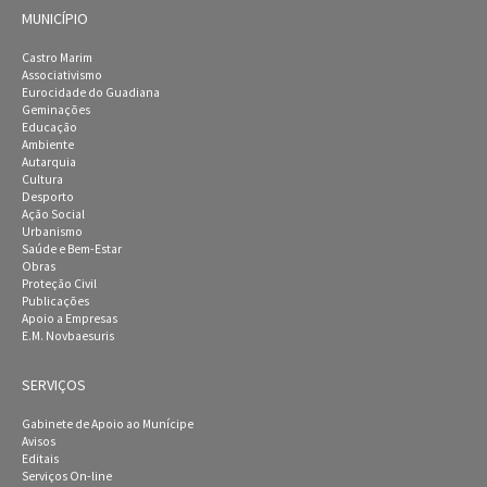
MUNICÍPIO
Castro Marim
Associativismo
Eurocidade do Guadiana
Geminações
Educação
Ambiente
Autarquia
Cultura
Desporto
Ação Social
Urbanismo
Saúde e Bem-Estar
Obras
Proteção Civil
Publicações
Apoio a Empresas
E.M. Novbaesuris
SERVIÇOS
Gabinete de Apoio ao Munícipe
Avisos
Editais
Serviços On-line