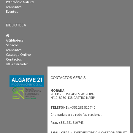
Património Natural
Atividades
Eventos
BIBLIOTECA
A Biblioteca
Serviços
Atividades
Catálogo Online
Contactos
Pressreader
CONTACTOS GERAIS
MORADA
RUA DR. JOSÉ ALVES MOREIRA
Nº10, 8950-138 CASTRO MARIM
+351 281 510 740
TELEFONE:.
Chamada para a rede fixa nacional
+351 281 510 743
Fax:.
EMAIL GERAL:.
EXPEDIENTE@CM-CASTROMARIM.PT