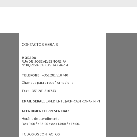
CONTACTOS GERAIS
MORADA
RUA DR. JOSÉ ALVES MOREIRA
Nº10, 8950-138 CASTRO MARIM
+351 281 510 740
TELEFONE:.
Chamada para a rede fixa nacional
+351 281 510 743
Fax:.
EMAIL GERAL:.
EXPEDIENTE@CM-CASTROMARIM.PT
ATENDIMENTO PRESENCIAL:
Horário de atendimento
Das 9:00 às 13:00 e das 14:00 às 17:00.
TODOS OS CONTACTOS