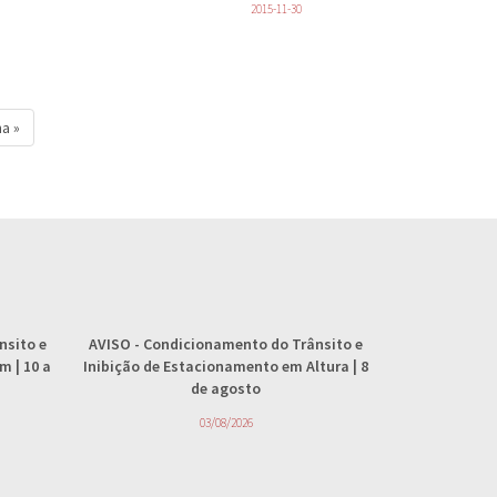
2015-11-30
ma »
nsito e
AVISO
- Condicionamento do Trânsito e
AVISO
- 
 | 10 a
Inibição de Estacionamento em Altura | 8
abastecimento
de agosto
4
03/08/2026