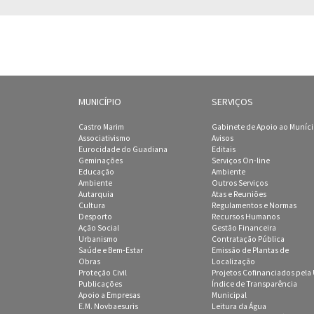
MUNICÍPIO
SERVIÇOS
Castro Marim
Gabinete de Apoio ao Muníc
Associativismo
Avisos
Eurocidade do Guadiana
Editais
Geminações
Serviços On-line
Educação
Ambiente
Ambiente
Outros Serviços
Autarquia
Atas e Reuniões
Cultura
Regulamentos e Normas
Desporto
Recursos Humanos
Ação Social
Gestão Financeira
Urbanismo
Contratação Pública
Saúde e Bem-Estar
Emissão de Plantas de
Obras
Localização
Proteção Civil
Projetos Cofinanciados pela
Publicações
Índice de Transparência
Apoio a Empresas
Municipal
E.M. Novbaesuris
Leitura da Água