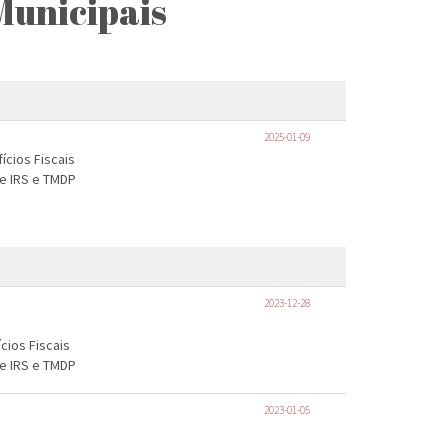
Municipais
2025-01-09
fícios Fiscais
de IRS e TMDP
2023-12-28
ícios Fiscais
de IRS e TMDP
2023-01-05