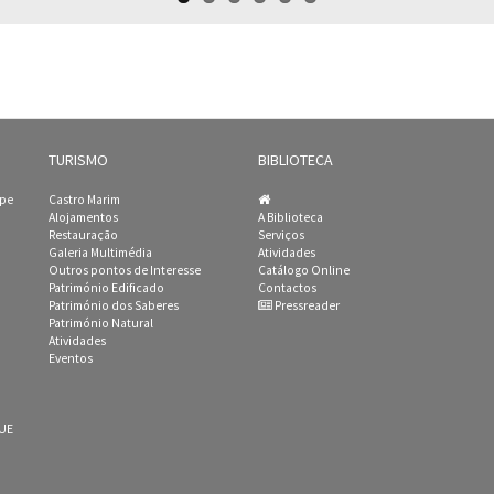
TURISMO
BIBLIOTECA
ipe
Castro Marim
Alojamentos
A Biblioteca
Restauração
Serviços
Galeria Multimédia
Atividades
Outros pontos de Interesse
Catálogo Online
Património Edificado
Contactos
Património dos Saberes
Pressreader
Património Natural
Atividades
Eventos
 UE