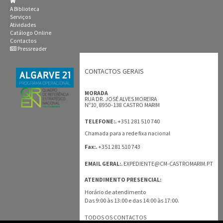
A Biblioteca
Serviços
Atividades
Catálogo Online
Contactos
Pressreader
CONTACTOS GERAIS
MORADA
RUA DR. JOSÉ ALVES MOREIRA
Nº10, 8950-138 CASTRO MARIM
+351 281 510 740
TELEFONE:.
Chamada para a rede fixa nacional
+351 281 510 743
Fax:.
EMAIL GERAL:.
EXPEDIENTE@CM-CASTROMARIM.PT
ATENDIMENTO PRESENCIAL:
Horário de atendimento
Das 9:00 às 13:00 e das 14:00 às 17:00.
TODOS OS CONTACTOS