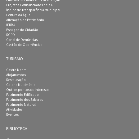
Emissão de Plantas de Localização
Projetos Cofinanciados pela UE
Índice de Transparência Municipal
Leitura da Água
Alienação de Património
IFRRU
Espaços do Cidadão
RGPD
Canal de Denúncias
Gestão de Ocorrências
TURISMO
Castro Marim
Alojamentos
Restauração
Galeria Multimédia
Outros pontos de Interesse
Património Edificado
Património dos Saberes
Património Natural
Atividades
Eventos
BIBLIOTECA