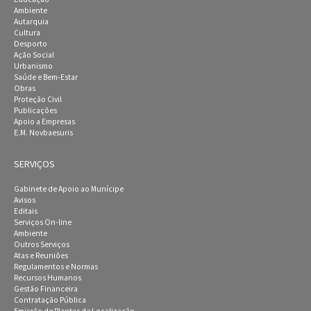
Ambiente
Autarquia
Cultura
Desporto
Ação Social
Urbanismo
Saúde e Bem-Estar
Obras
Proteção Civil
Publicações
Apoio a Empresas
E.M. Novbaesuris
SERVIÇOS
Gabinete de Apoio ao Munícipe
Avisos
Editais
Serviços On-line
Ambiente
Outros Serviços
Atas e Reuniões
Regulamentos e Normas
Recursos Humanos
Gestão Financeira
Contratação Pública