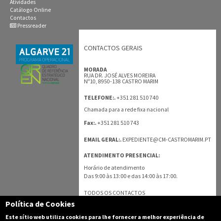
Atividades
Catálogo Online
Contactos
Pressreader
CONTACTOS GERAIS
MORADA
RUA DR. JOSÉ ALVES MOREIRA
Nº10, 8950-138 CASTRO MARIM
+351 281 510 740
TELEFONE:.
Chamada para a rede fixa nacional
+351 281 510 743
Fax:.
EMAIL GERAL:.
EXPEDIENTE@CM-CASTROMARIM.PT
ATENDIMENTO PRESENCIAL:
Horário de atendimento
Das 9:00 às 13:00 e das 14:00 às 17:00.
TODOS OS CONTACTOS
Política de Cookies
Este sítio web utiliza cookies para lhe fornecer a melhor experiência de