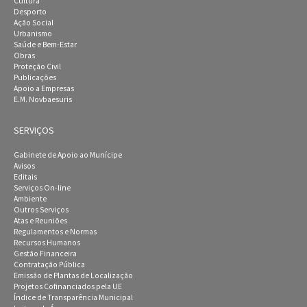
Cultura
Desporto
Ação Social
Urbanismo
Saúde e Bem-Estar
Obras
Proteção Civil
Publicações
Apoio a Empresas
E.M. Novbaesuris
SERVIÇOS
Gabinete de Apoio ao Munícipe
Avisos
Editais
Serviços On-line
Ambiente
Outros Serviços
Atas e Reuniões
Regulamentos e Normas
Recursos Humanos
Gestão Financeira
Contratação Pública
Emissão de Plantas de Localização
Projetos Cofinanciados pela UE
Índice de Transparência Municipal