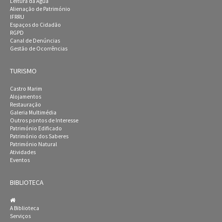
Leitura da Água
Alienação de Património
IFRRU
Espaços do Cidadão
RGPD
Canal de Denúncias
Gestão de Ocorrências
TURISMO
Castro Marim
Alojamentos
Restauração
Galeria Multimédia
Outros pontos de Interesse
Património Edificado
Património dos Saberes
Património Natural
Atividades
Eventos
BIBLIOTECA
A Biblioteca
Serviços