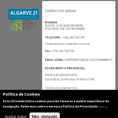
CONTACTOS GERAIS
MORADA
RUA DR. JOSÉ ALVES MOREIRA
Nº10, 8950-138 CASTRO MARIM
+351 281 510 740
TELEFONE:.
Chamada para a rede fixa nacional
+351 281 510 743
Fax:.
EMAIL GERAL:.
EXPEDIENTE@CM-CASTROMARIM.PT
ATENDIMENTO PRESENCIAL:
Horário de atendimento
Das 9:00 às 13:00 e das 14:00 às 17:00.
TODOS OS CONTACTOS
Política de Cookies
Este sítio web utiliza cookies para lhe fornecer a melhor experiência de
.
navegação. Saiba mais sobre a em nossa Política de Privacidade
aqui
Aceitar todos
Não, obrigado
(C) 2003-2016 Câmara Municipal de Castro Marim - Todos os direitos reservados