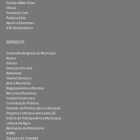
Saúde e Bem-Estar
Obras
Proteção Civil
Publicações
Apoio a Empresas
E.M. Novbaesuris
SERVIÇOS
Gabinete de Apoio ao Munícipe
Avisos
Editais
Serviços On-line
Ambiente
Outros Serviços
Atas e Reuniões
Regulamentos e Normas
Recursos Humanos
Gestão Financeira
Contratação Pública
Emissão de Plantas de Localização
Projetos Cofinanciados pela UE
Índice de Transparência Municipal
Leitura da Água
Alienação de Património
IFRRU
Espaços do Cidadão