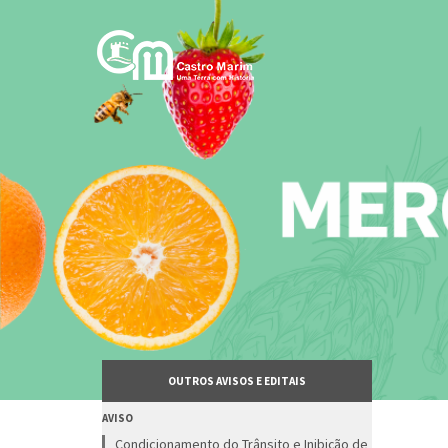
Passar
para
o
conteúdo
principal
OUTROS AVISOS E EDITAIS
AVISO
Condicionamento do Trânsito e Inibição de