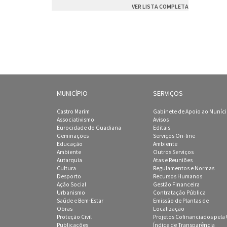
VER LISTA COMPLETA
MUNICÍPIO
SERVIÇOS
Castro Marim
Gabinete de Apoio ao Muníc
Associativismo
Avisos
Eurocidade do Guadiana
Editais
Geminações
Serviços On-line
Educação
Ambiente
Ambiente
Outros Serviços
Autarquia
Atas e Reuniões
Cultura
Regulamentos e Normas
Desporto
Recursos Humanos
Ação Social
Gestão Financeira
Urbanismo
Contratação Pública
Saúde e Bem-Estar
Emissão de Plantas de
Obras
Localização
Proteção Civil
Projetos Cofinanciados pela
Publicações
Índice de Transparência