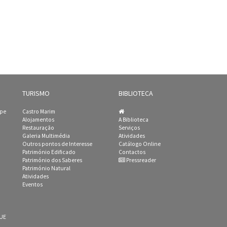
TURISMO
BIBLIOTECA
ipe
Castro Marim
Alojamentos
A Biblioteca
Restauração
Serviços
Galeria Multimédia
Atividades
Outros pontos de Interesse
Catálogo Online
Património Edificado
Contactos
Património dos Saberes
Pressreader
Património Natural
Atividades
Eventos
 UE