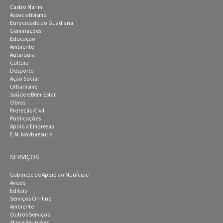
Castro Marim
Associativismo
Eurocidade do Guadiana
Geminações
Educação
Ambiente
Autarquia
Cultura
Desporto
Ação Social
Urbanismo
Saúde e Bem-Estar
Obras
Proteção Civil
Publicações
Apoio a Empresas
E.M. Novbaesuris
SERVIÇOS
Gabinete de Apoio ao Munícipe
Avisos
Editais
Serviços On-line
Ambiente
Outros Serviços
Atas e Reuniões