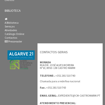
Eventos
BIBLIOTECA
A Biblioteca
Serviços
Atividades
Catálogo Online
Contactos
Pressreader
CONTACTOS GERAIS
MORADA
RUA DR. JOSÉ ALVES MOREIRA
Nº10, 8950-138 CASTRO MARIM
+351 281 510 740
TELEFONE:.
Chamada para a rede fixa nacional
+351 281 510 743
Fax:.
EMAIL GERAL:.
EXPEDIENTE@CM-CASTROMARIM.PT
ATENDIMENTO PRESENCIAL: