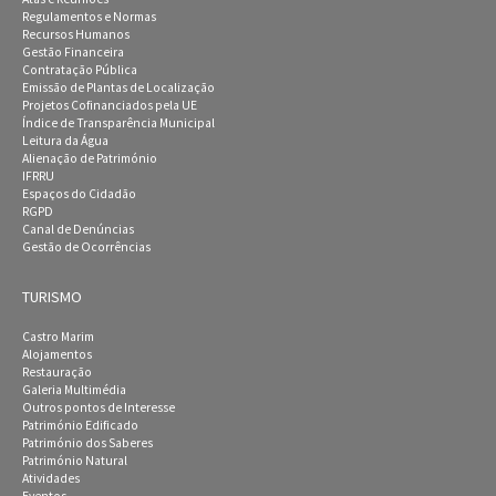
Regulamentos e Normas
Recursos Humanos
Gestão Financeira
Contratação Pública
Emissão de Plantas de Localização
Projetos Cofinanciados pela UE
Índice de Transparência Municipal
Leitura da Água
Alienação de Património
IFRRU
Espaços do Cidadão
RGPD
Canal de Denúncias
Gestão de Ocorrências
TURISMO
Castro Marim
Alojamentos
Restauração
Galeria Multimédia
Outros pontos de Interesse
Património Edificado
Património dos Saberes
Património Natural
Atividades