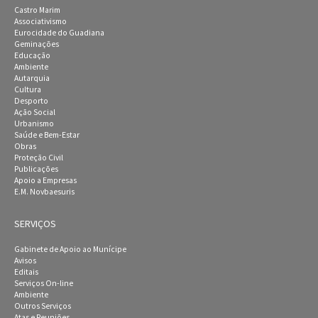
Castro Marim
Associativismo
Eurocidade do Guadiana
Geminações
Educação
Ambiente
Autarquia
Cultura
Desporto
Ação Social
Urbanismo
Saúde e Bem-Estar
Obras
Proteção Civil
Publicações
Apoio a Empresas
E.M. Novbaesuris
SERVIÇOS
Gabinete de Apoio ao Munícipe
Avisos
Editais
Serviços On-line
Ambiente
Outros Serviços
Atas e Reuniões