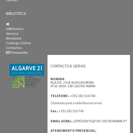
Eventos
BIBLIOTECA
A Biblioteca
Serviços
Atividades
Catálogo Online
Contactos
Pressreader
CONTACTOS GERAIS
MORADA
RUA DR. JOSÉ ALVES MOREIRA
Nº10, 8950-138 CASTRO MARIM
+351 281 510 740
TELEFONE:.
Chamada para a rede fixa nacional
+351 281 510 743
Fax:.
EMAIL GERAL:.
EXPEDIENTE@CM-CASTROMARIM.PT
ATENDIMENTO PRESENCIAL: