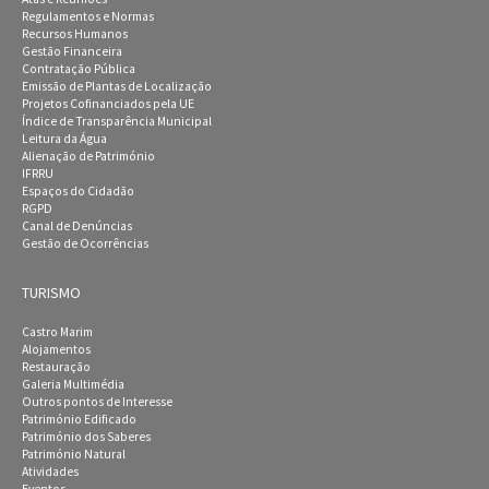
Regulamentos e Normas
Recursos Humanos
Gestão Financeira
Contratação Pública
Emissão de Plantas de Localização
Projetos Cofinanciados pela UE
Índice de Transparência Municipal
Leitura da Água
Alienação de Património
IFRRU
Espaços do Cidadão
RGPD
Canal de Denúncias
Gestão de Ocorrências
TURISMO
Castro Marim
Alojamentos
Restauração
Galeria Multimédia
Outros pontos de Interesse
Património Edificado
Património dos Saberes
Património Natural
Atividades