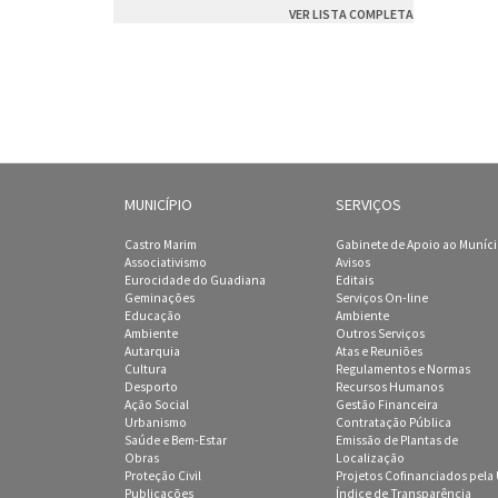
VER LISTA COMPLETA
MUNICÍPIO
SERVIÇOS
Castro Marim
Gabinete de Apoio ao Muníc
Associativismo
Avisos
Eurocidade do Guadiana
Editais
Geminações
Serviços On-line
Educação
Ambiente
Ambiente
Outros Serviços
Autarquia
Atas e Reuniões
Cultura
Regulamentos e Normas
Desporto
Recursos Humanos
Ação Social
Gestão Financeira
Urbanismo
Contratação Pública
Saúde e Bem-Estar
Emissão de Plantas de
Obras
Localização
Proteção Civil
Projetos Cofinanciados pela
Publicações
Índice de Transparência