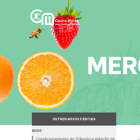
Passar
para
o
conteúdo
principal
OUTROS AVISOS E EDITAIS
AVISO
Condicionamento do Trânsito e Inibição de