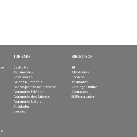
TURISMO
BIBLIOTECA
ipe
Castro Marim
Alojamentos
A Biblioteca
Restauração
Serviços
Galeria Multimédia
Atividades
Outros pontos de Interesse
Catálogo Online
Património Edificado
Contactos
Património dos Saberes
Pressreader
Património Natural
Atividades
Eventos
 UE