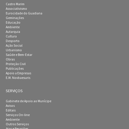
Castro Marim
Associativismo
Eurocidade do Guadiana
Geminações
Educação
Ambiente
Autarquia
Cultura
Desporto
Ação Social
Urbanismo
Saúde e Bem-Estar
Obras
Proteção Civil
Publicações
Apoio a Empresas
E.M. Novbaesuris
SERVIÇOS
Gabinete de Apoio ao Munícipe
Avisos
Editais
Serviços On-line
Ambiente
Outros Serviços
Atas e Reuniões