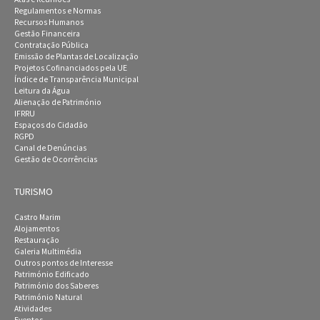
Regulamentos e Normas
Recursos Humanos
Gestão Financeira
Contratação Pública
Emissão de Plantas de Localização
Projetos Cofinanciados pela UE
Índice de Transparência Municipal
Leitura da Água
Alienação de Património
IFRRU
Espaços do Cidadão
RGPD
Canal de Denúncias
Gestão de Ocorrências
TURISMO
Castro Marim
Alojamentos
Restauração
Galeria Multimédia
Outros pontos de Interesse
Património Edificado
Património dos Saberes
Património Natural
Atividades