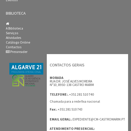
Eventos
BIBLIOTECA
A Biblioteca
Serviços
Atividades
Catálogo Online
Contactos
Pressreader
CONTACTOS GERAIS
MORADA
RUA DR. JOSÉ ALVES MOREIRA
Nº10, 8950-138 CASTRO MARIM
+351 281 510 740
TELEFONE:.
Chamada para a rede fixa nacional
+351 281 510 743
Fax:.
EMAIL GERAL:.
EXPEDIENTE@CM-CASTROMARIM.PT
ATENDIMENTO PRESENCIAL: