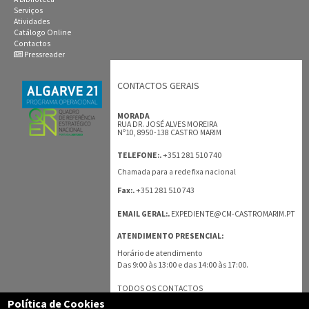
Serviços
Atividades
Catálogo Online
Contactos
Pressreader
CONTACTOS GERAIS
MORADA
RUA DR. JOSÉ ALVES MOREIRA
Nº10, 8950-138 CASTRO MARIM
+351 281 510 740
TELEFONE:.
Chamada para a rede fixa nacional
+351 281 510 743
Fax:.
EMAIL GERAL:.
EXPEDIENTE@CM-CASTROMARIM.PT
ATENDIMENTO PRESENCIAL:
Horário de atendimento
Das 9:00 às 13:00 e das 14:00 às 17:00.
TODOS OS CONTACTOS
Política de Cookies