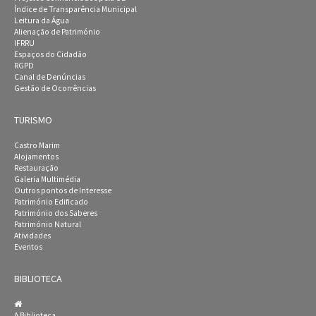
Índice de Transparência Municipal
Leitura da Água
Alienação de Património
IFRRU
Espaços do Cidadão
RGPD
Canal de Denúncias
Gestão de Ocorrências
TURISMO
Castro Marim
Alojamentos
Restauração
Galeria Multimédia
Outros pontos de Interesse
Património Edificado
Património dos Saberes
Património Natural
Atividades
Eventos
BIBLIOTECA
A Biblioteca