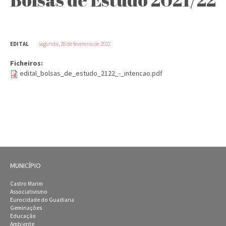
EDITAL
segunda, 28 de fevereiro de 2022
Ficheiros:
edital_bolsas_de_estudo_2122_-_intencao.pdf
MUNICÍPIO
Castro Marim
Associativismo
Eurocidade do Guadiana
Geminações
Educação
Ambiente