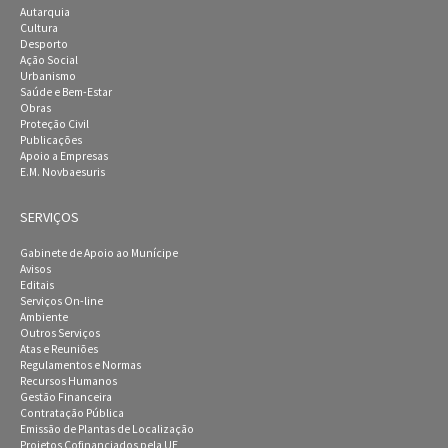
Autarquia
Cultura
Desporto
Ação Social
Urbanismo
Saúde e Bem-Estar
Obras
Proteção Civil
Publicações
Apoio a Empresas
E.M. Novbaesuris
SERVIÇOS
Gabinete de Apoio ao Munícipe
Avisos
Editais
Serviços On-line
Ambiente
Outros Serviços
Atas e Reuniões
Regulamentos e Normas
Recursos Humanos
Gestão Financeira
Contratação Pública
Emissão de Plantas de Localização
Projetos Cofinanciados pela UE