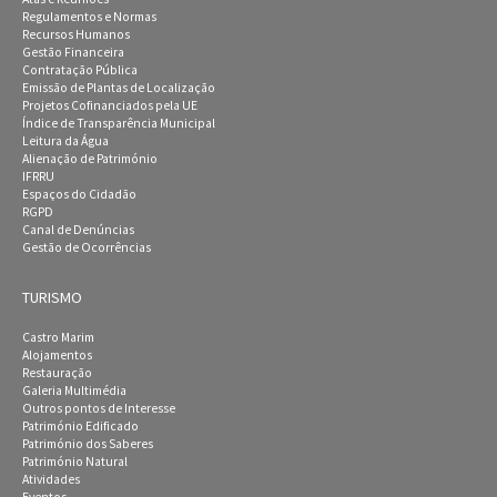
Regulamentos e Normas
Recursos Humanos
Gestão Financeira
Contratação Pública
Emissão de Plantas de Localização
Projetos Cofinanciados pela UE
Índice de Transparência Municipal
Leitura da Água
Alienação de Património
IFRRU
Espaços do Cidadão
RGPD
Canal de Denúncias
Gestão de Ocorrências
TURISMO
Castro Marim
Alojamentos
Restauração
Galeria Multimédia
Outros pontos de Interesse
Património Edificado
Património dos Saberes
Património Natural
Atividades