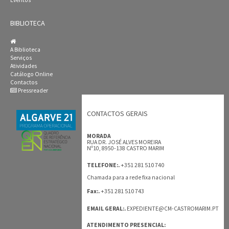
Eventos
BIBLIOTECA
A Biblioteca
Serviços
Atividades
Catálogo Online
Contactos
Pressreader
CONTACTOS GERAIS
MORADA
RUA DR. JOSÉ ALVES MOREIRA
Nº10, 8950-138 CASTRO MARIM
+351 281 510 740
TELEFONE:.
Chamada para a rede fixa nacional
+351 281 510 743
Fax:.
EMAIL GERAL:.
EXPEDIENTE@CM-CASTROMARIM.PT
ATENDIMENTO PRESENCIAL: