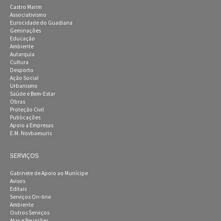
Castro Marim
Associativismo
Eurocidade do Guadiana
Geminações
Educação
Ambiente
Autarquia
Cultura
Desporto
Ação Social
Urbanismo
Saúde e Bem-Estar
Obras
Proteção Civil
Publicações
Apoio a Empresas
E.M. Novbaesuris
SERVIÇOS
Gabinete de Apoio ao Munícipe
Avisos
Editais
Serviços On-line
Ambiente
Outros Serviços
Atas e Reuniões