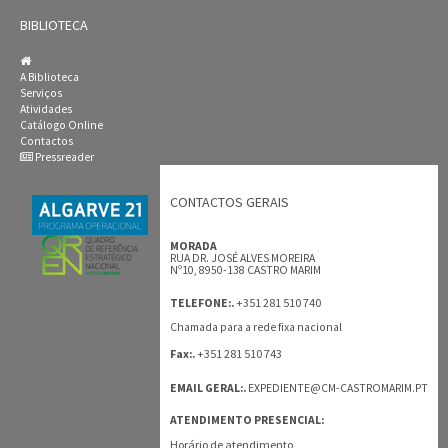
BIBLIOTECA
A Biblioteca
Serviços
Atividades
Catálogo Online
Contactos
Pressreader
CONTACTOS GERAIS
MORADA
RUA DR. JOSÉ ALVES MOREIRA
Nº10, 8950-138 CASTRO MARIM
+351 281 510 740
TELEFONE:.
Chamada para a rede fixa nacional
+351 281 510 743
Fax:.
EMAIL GERAL:.
EXPEDIENTE@CM-CASTROMARIM.PT
ATENDIMENTO PRESENCIAL:
Horário de atendimento