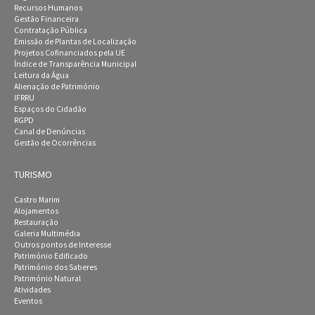
Recursos Humanos
Gestão Financeira
Contratação Pública
Emissão de Plantas de Localização
Projetos Cofinanciados pela UE
Índice de Transparência Municipal
Leitura da Água
Alienação de Património
IFRRU
Espaços do Cidadão
RGPD
Canal de Denúncias
Gestão de Ocorrências
TURISMO
Castro Marim
Alojamentos
Restauração
Galeria Multimédia
Outros pontos de Interesse
Património Edificado
Património dos Saberes
Património Natural
Atividades
Eventos