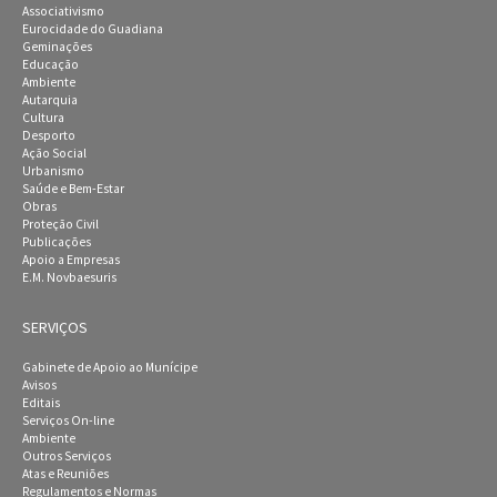
Associativismo
Eurocidade do Guadiana
Geminações
Educação
Ambiente
Autarquia
Cultura
Desporto
Ação Social
Urbanismo
Saúde e Bem-Estar
Obras
Proteção Civil
Publicações
Apoio a Empresas
E.M. Novbaesuris
SERVIÇOS
Gabinete de Apoio ao Munícipe
Avisos
Editais
Serviços On-line
Ambiente
Outros Serviços
Atas e Reuniões
Regulamentos e Normas